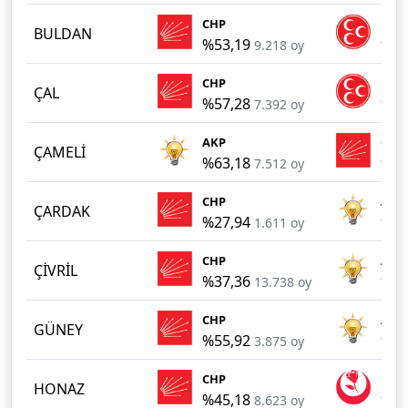
CHP
MHP
BULDAN
%53,19
%30
9.218 oy
CHP
MHP
ÇAL
%57,28
%38
7.392 oy
AKP
CHP
ÇAMELİ
%63,18
%22
7.512 oy
CHP
AKP
ÇARDAK
%27,94
%24
1.611 oy
CHP
AKP
ÇİVRİL
%37,36
%29
13.738 oy
CHP
AKP
GÜNEY
%55,92
%41
3.875 oy
CHP
BBP
HONAZ
%45,18
%37
8.623 oy