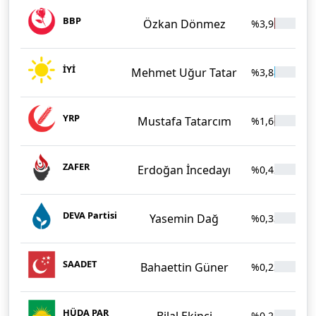
BBP
Özkan Dönmez
%3,95
51
İYİ
Mehmet Uğur Tatar
%3,88
50
YRP
Mustafa Tatarcım
%1,66
21
ZAFER
Erdoğan İncedayı
%0,42
5
DEVA Partisi
Yasemin Dağ
%0,33
4
SAADET
Bahaettin Güner
%0,23
3
HÜDA PAR
Bilal Ekinci
%0,22
2