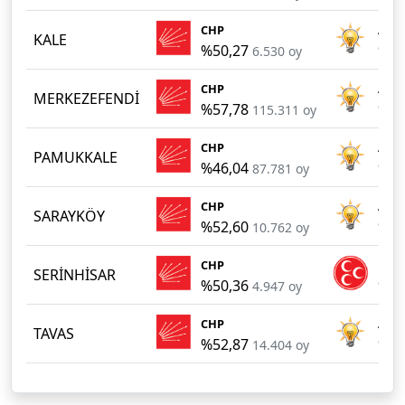
CHP
AKP
KALE
%50,27
%38
6.530 oy
CHP
AKP
MERKEZEFENDİ
%57,78
%32
115.311 oy
CHP
AKP
PAMUKKALE
%46,04
%29
87.781 oy
CHP
AKP
SARAYKÖY
%52,60
%41
10.762 oy
CHP
MHP
SERİNHİSAR
%50,36
%45
4.947 oy
CHP
AKP
TAVAS
%52,87
%39
14.404 oy