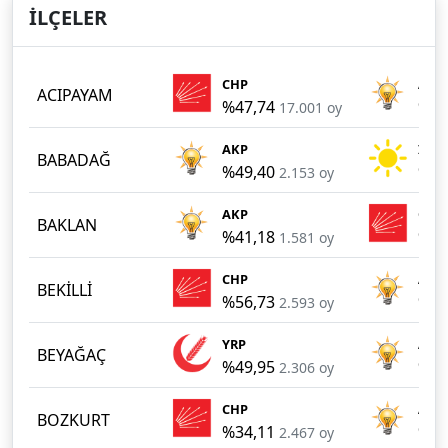
İLÇELER
CHP
AKP
ACIPAYAM
%47,74
%36
17.001 oy
AKP
İYİ
BABADAĞ
%49,40
%28
2.153 oy
AKP
CHP
BAKLAN
%41,18
%31
1.581 oy
CHP
AKP
BEKİLLİ
%56,73
%37
2.593 oy
YRP
AKP
BEYAĞAÇ
%49,95
%37
2.306 oy
CHP
AKP
BOZKURT
%34,11
%31
2.467 oy