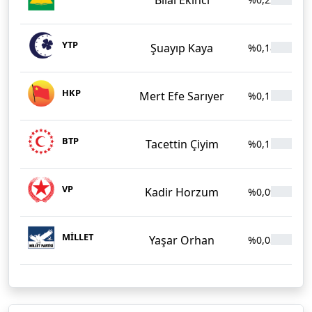
YTP
Şuayıp Kaya
%0,18
2
HKP
Mert Efe Sarıyer
%0,11
1
BTP
Tacettin Çiyim
%0,11
1
VP
Kadir Horzum
%0,09
1
MİLLET
Yaşar Orhan
%0,05
7