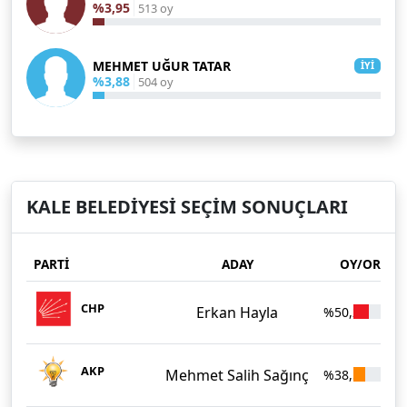
%3,95
513 oy
MEHMET UĞUR TATAR
İYİ
%3,88
504 oy
KALE BELEDİYESİ SEÇİM SONUÇLARI
PARTİ
ADAY
OY/ORAN
CHP
Erkan Hayla
%50,27
6.
AKP
Mehmet Salih Sağınç
%38,50
5.