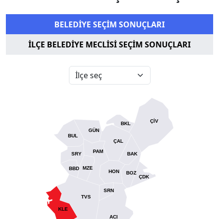
BELEDİYE SEÇİM SONUÇLARI
İLÇE BELEDİYE MECLİSİ SEÇİM SONUÇLARI
ÇİV
BKL
GÜN
BUL
ÇAL
PAM
SRY
BAK
MZE
BBD
HON
BOZ
ÇDK
SRN
TVS
KLE
ACI