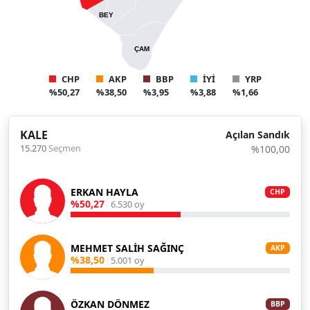
BEY
ÇAM
CHP
AKP
BBP
İYİ
YRP
%50,27
%38,50
%3,95
%3,88
%1,66
KALE
Açılan Sandık
15.270
Seçmen
%100,00
ERKAN HAYLA
CHP
%50,27
6.530 oy
MEHMET SALİH SAĞINÇ
AKP
%38,50
5.001 oy
ÖZKAN DÖNMEZ
BBP