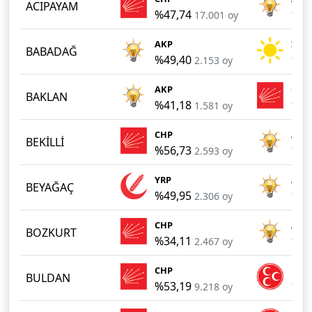
ACIPAYAM
%47,74
%36
17.001 oy
AKP
İYİ
BABADAĞ
%49,40
%28
2.153 oy
AKP
CHP
BAKLAN
%41,18
%31
1.581 oy
CHP
AKP
BEKİLLİ
%56,73
%37
2.593 oy
YRP
AKP
BEYAĞAÇ
%49,95
%37
2.306 oy
CHP
AKP
BOZKURT
%34,11
%31
2.467 oy
CHP
MHP
BULDAN
%53,19
%30
9.218 oy