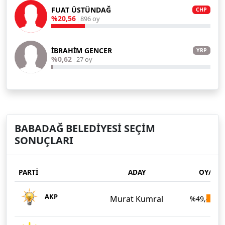
FUAT ÜSTÜNDAĞ
CHP
%20,56
896 oy
İBRAHİM GENCER
YRP
%0,62
27 oy
BABADAĞ BELEDİYESİ SEÇİM
SONUÇLARI
PARTİ
ADAY
OY/OR
AKP
Murat Kumral
%49,40