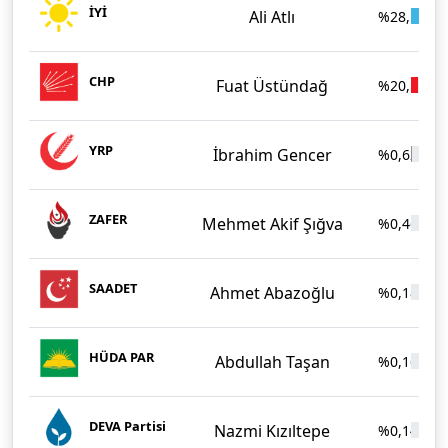
İYİ
Ali Atlı
%28,16
CHP
Fuat Üstündağ
%20,56
YRP
İbrahim Gencer
%0,62
ZAFER
Mehmet Akif Şığva
%0,46
SAADET
Ahmet Abazoğlu
%0,18
HÜDA PAR
Abdullah Taşan
%0,16
DEVA Partisi
Nazmi Kızıltepe
%0,14