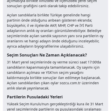
açılmasıyla birlikte ilinizdeki ve ilçenizdeki yerel seçim
sonuçları grafiğini canlı olarak takip edebilirsiniz.
Açılan sandıklarla birlikte Türkiye genelinde hangi
partinin önde olduğunu anbean gösteren ekranda;
büyükşehir, il ve ilçelerde AKP, MHP, CHP ve İYİ Parti
adaylarının anlık oy oranları görüntülenebiliyor. Belediye
seçimlerinde açılan sandık sayısının yanı sıra partilerin oy
oranlarını ve hangi adayın önde olduğunu inceleyebilir,
ayrıca adayların biyografilerine ulaşabilirsiniz.
Seçim Sonuçları Ne Zaman Açıklanacak?
31 Mart yerel seçimlerinde oy verme süreci saat 17:00’da
sandıkların kapanmasıyla tamamlanacak. Oy sayımı için
sandıkların açılması ve YSK’nın seçim yasağını
kaldırmasıyla birlikte sonuçlar ilan edilmeye başlanacak.
Açılan sandıklardan çıkan oylar sozcu.com.tr üzerinden
anlık olarak yayınlanacak.
Partilerin Pusuladaki Yerleri
Yüksek Seçim Kurulu’nun gerçekleştirdiği kura ile 31 Mart
yerel seçimlerinde partilerin oy pusulasındaki sıralaması