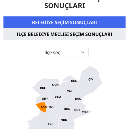
SONUÇLARI
BELEDİYE SEÇİM SONUÇLARI
İLÇE BELEDİYE MECLİSİ SEÇİM SONUÇLARI
ÇİV
BKL
GÜN
BUL
ÇAL
PAM
SRY
BAK
MZE
BBD
HON
BOZ
ÇDK
SRN
TVS