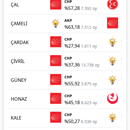
CHP
MHP
ÇAL
%57,28
%38
7.392 oy
AKP
CHP
ÇAMELİ
%63,18
%22
7.512 oy
CHP
AKP
ÇARDAK
%27,94
%24
1.611 oy
CHP
AKP
ÇİVRİL
%37,36
%29
13.738 oy
CHP
AKP
GÜNEY
%55,92
%41
3.875 oy
CHP
BBP
HONAZ
%45,18
%37
8.623 oy
CHP
AKP
KALE
%50,27
%38
6.530 oy