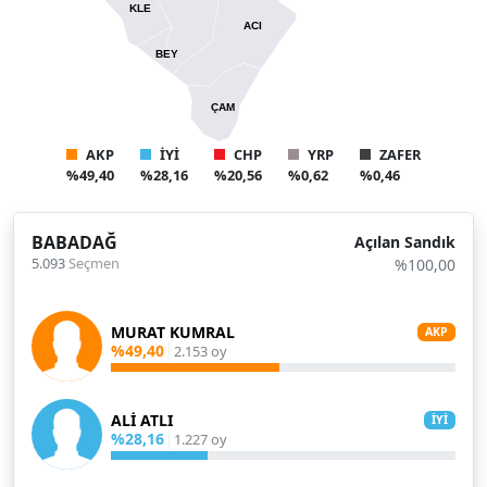
KLE
ACI
BEY
ÇAM
AKP
İYİ
CHP
YRP
ZAFER
%49,40
%28,16
%20,56
%0,62
%0,46
BABADAĞ
Açılan Sandık
5.093
Seçmen
%100,00
MURAT KUMRAL
AKP
%49,40
2.153 oy
ALİ ATLI
İYİ
%28,16
1.227 oy