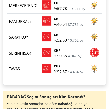
CHP
AKP
MERKEZEFENDİ
%57,78
%32
115.311 oy
CHP
AKP
PAMUKKALE
%46,04
%29
87.781 oy
CHP
AKP
SARAYKÖY
%52,60
%41
10.762 oy
CHP
MHP
SERİNHİSAR
%50,36
%45
4.947 oy
CHP
AKP
TAVAS
%52,87
%39
14.404 oy
BABADAĞ Seçim Sonuçları Kim Kazandı?
YSK’nın kesin sonuçlarına göre
Babadağ
Belediye
Başkanlığı seçimini
Adalet ve Kalkınma Partisi
adayı