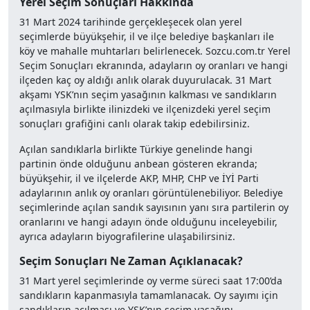
Yerel Seçim Sonuçları Hakkında
31 Mart 2024 tarihinde gerçekleşecek olan yerel
seçimlerde büyükşehir, il ve ilçe belediye başkanları ile
köy ve mahalle muhtarları belirlenecek. Sozcu.com.tr Yerel
Seçim Sonuçları ekranında, adayların oy oranları ve hangi
ilçeden kaç oy aldığı anlık olarak duyurulacak. 31 Mart
akşamı YSK’nın seçim yasağının kalkması ve sandıkların
açılmasıyla birlikte ilinizdeki ve ilçenizdeki yerel seçim
sonuçları grafiğini canlı olarak takip edebilirsiniz.
Açılan sandıklarla birlikte Türkiye genelinde hangi
partinin önde olduğunu anbean gösteren ekranda;
büyükşehir, il ve ilçelerde AKP, MHP, CHP ve İYİ Parti
adaylarının anlık oy oranları görüntülenebiliyor. Belediye
seçimlerinde açılan sandık sayısının yanı sıra partilerin oy
oranlarını ve hangi adayın önde olduğunu inceleyebilir,
ayrıca adayların biyografilerine ulaşabilirsiniz.
Seçim Sonuçları Ne Zaman Açıklanacak?
31 Mart yerel seçimlerinde oy verme süreci saat 17:00’da
sandıkların kapanmasıyla tamamlanacak. Oy sayımı için
sandıkların açılması ve YSK’nın seçim yasağını