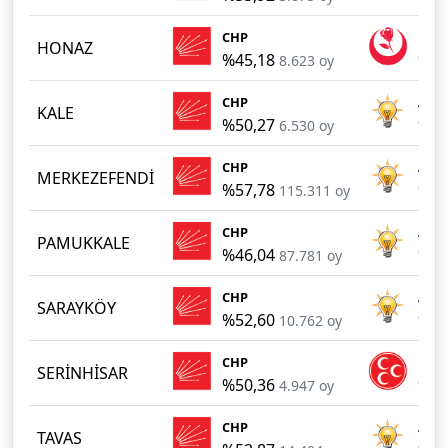
CHP
BBP
HONAZ
%45,18
%37
8.623 oy
CHP
AKP
KALE
%50,27
%38
6.530 oy
CHP
AKP
MERKEZEFENDİ
%57,78
%32
115.311 oy
CHP
AKP
PAMUKKALE
%46,04
%29
87.781 oy
CHP
AKP
SARAYKÖY
%52,60
%41
10.762 oy
CHP
MHP
SERİNHİSAR
%50,36
%45
4.947 oy
CHP
AKP
TAVAS