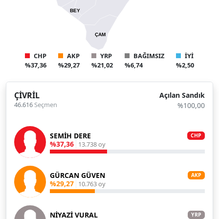
BEY
ÇAM
CHP
AKP
YRP
BAĞIMSIZ
İYİ
%37,36
%29,27
%21,02
%6,74
%2,50
ÇİVRİL
Açılan Sandık
46.616
Seçmen
%100,00
SEMİH DERE
CHP
%37,36
13.738 oy
GÜRCAN GÜVEN
AKP
%29,27
10.763 oy
NİYAZİ VURAL
YRP