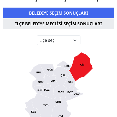
BELEDİYE SEÇİM SONUÇLARI
İLÇE BELEDİYE MECLİSİ SEÇİM SONUÇLARI
ÇİV
BKL
GÜN
BUL
ÇAL
PAM
SRY
BAK
MZE
BBD
HON
BOZ
ÇDK
SRN
TVS
KLE
ACI