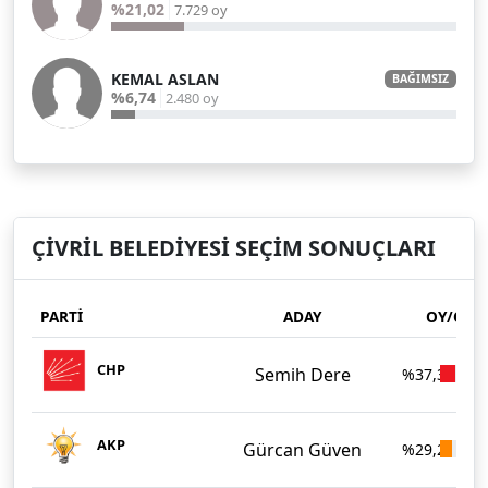
%21,02
7.729 oy
KEMAL ASLAN
BAĞIMSIZ
%6,74
2.480 oy
ÇİVRİL BELEDİYESİ SEÇİM SONUÇLARI
PARTİ
ADAY
OY/ORA
CHP
Semih Dere
%37,36
AKP
Gürcan Güven
%29,27