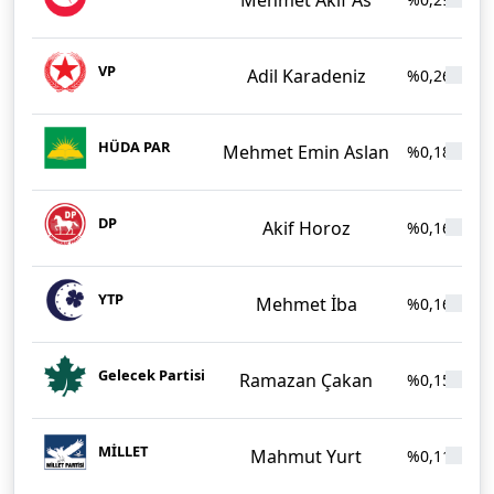
VP
Adil Karadeniz
%0,26
HÜDA PAR
Mehmet Emin Aslan
%0,18
DP
Akif Horoz
%0,16
YTP
Mehmet İba
%0,16
Gelecek Partisi
Ramazan Çakan
%0,15
MİLLET
Mahmut Yurt
%0,11