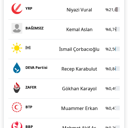
YRP
Niyazi Vural
%21,02
BAĞIMSIZ
Kemal Aslan
%6,74
İYİ
İsmail Çorbacıoğlu
%2,50
DEVA Partisi
Recep Karabulut
%0,84
ZAFER
Gökhan Karayol
%0,49
BTP
Muammer Erkan
%0,47
BBP
Mehmet Akif As
%0,29