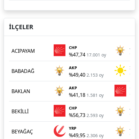
İLÇELER
CHP
AKP
ACIPAYAM
%47,74
%36
17.001 oy
AKP
İYİ
BABADAĞ
%49,40
%28
2.153 oy
AKP
CHP
BAKLAN
%41,18
%31
1.581 oy
CHP
AKP
BEKİLLİ
%56,73
%37
2.593 oy
YRP
AKP
BEYAĞAÇ
%49,95
%37
2.306 oy