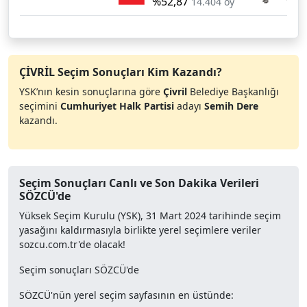
%52,87
%39
14.404 oy
ÇİVRİL Seçim Sonuçları Kim Kazandı?
YSK’nın kesin sonuçlarına göre
Çivril
Belediye Başkanlığı
seçimini
Cumhuriyet Halk Partisi
adayı
Semih Dere
kazandı.
Seçim Sonuçları Canlı ve Son Dakika Verileri
SÖZCÜ'de
Yüksek Seçim Kurulu (YSK), 31 Mart 2024 tarihinde seçim
yasağını kaldırmasıyla birlikte yerel seçimlere veriler
sozcu.com.tr'de olacak!
Seçim sonuçları SÖZCÜ'de
SÖZCÜ'nün yerel seçim sayfasının en üstünde: