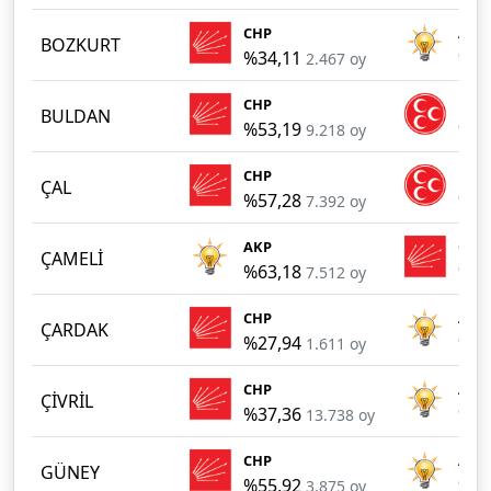
CHP
AKP
BOZKURT
%34,11
%31
2.467 oy
CHP
MHP
BULDAN
%53,19
%30
9.218 oy
CHP
MHP
ÇAL
%57,28
%38
7.392 oy
AKP
CHP
ÇAMELİ
%63,18
%22
7.512 oy
CHP
AKP
ÇARDAK
%27,94
%24
1.611 oy
CHP
AKP
ÇİVRİL
%37,36
%29
13.738 oy
CHP
AKP
GÜNEY
%55,92
%41
3.875 oy