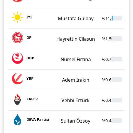
İYİ
Mustafa Gülbay
%11,63
2.01
DP
Hayrettin Cilasun
%1,50
260
BBP
Nursel Fırtına
%0,77
134
YRP
Adem Irakın
%0,61
105
ZAFER
Vehbi Ertürk
%0,45
78
DEVA Partisi
Sultan Özsoy
%0,44
76