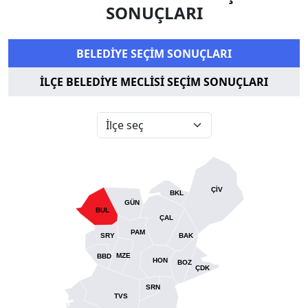
SONUÇLARI
BELEDİYE SEÇİM SONUÇLARI
İLÇE BELEDİYE MECLİSİ SEÇİM SONUÇLARI
ÇİV
BKL
GÜN
BUL
ÇAL
PAM
SRY
BAK
MZE
BBD
HON
BOZ
ÇDK
SRN
TVS