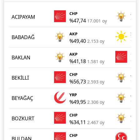
CHP
AKP
ACIPAYAM
%47,74
%36
17.001 oy
AKP
İYİ
BABADAĞ
%49,40
%28
2.153 oy
AKP
CHP
BAKLAN
%41,18
%31
1.581 oy
CHP
AKP
BEKİLLİ
%56,73
%37
2.593 oy
YRP
AKP
BEYAĞAÇ
%49,95
%37
2.306 oy
CHP
AKP
BOZKURT
%34,11
%31
2.467 oy
CHP
MHP
BULDAN