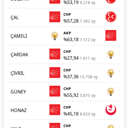
%53,19
%30
9.218 oy
CHP
MHP
ÇAL
%57,28
%38
7.392 oy
AKP
CHP
ÇAMELİ
%63,18
%22
7.512 oy
CHP
AKP
ÇARDAK
%27,94
%24
1.611 oy
CHP
AKP
ÇİVRİL
%37,36
%29
13.738 oy
CHP
AKP
GÜNEY
%55,92
%41
3.875 oy
CHP
BBP
HONAZ
%45,18
%37
8.623 oy
CHP
AKP