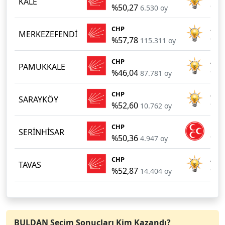
KALE
%50,27
%38
6.530 oy
CHP
AKP
MERKEZEFENDİ
%57,78
%32
115.311 oy
CHP
AKP
PAMUKKALE
%46,04
%29
87.781 oy
CHP
AKP
SARAYKÖY
%52,60
%41
10.762 oy
CHP
MHP
SERİNHİSAR
%50,36
%45
4.947 oy
CHP
AKP
TAVAS
%52,87
%39
14.404 oy
BULDAN Seçim Sonuçları Kim Kazandı?