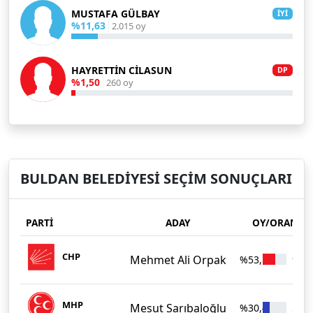
MUSTAFA GÜLBAY
İYİ
%11,63
2.015 oy
HAYRETTİN CİLASUN
DP
%1,50
260 oy
BULDAN BELEDİYESİ SEÇİM SONUÇLARI
PARTİ
ADAY
OY/ORAN
CHP
Mehmet Ali Orpak
%53,19
9.21
MHP
Mesut Sarıbaloğlu
%30,44
5.27