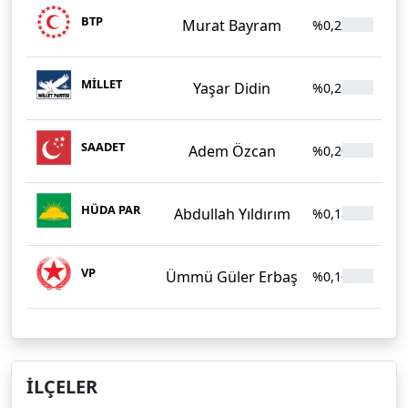
BTP
Murat Bayram
%0,23
39
MİLLET
Yaşar Didin
%0,21
36
SAADET
Adem Özcan
%0,20
35
HÜDA PAR
Abdullah Yıldırım
%0,18
32
VP
Ümmü Güler Erbaş
%0,16
27
İLÇELER