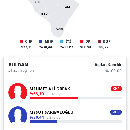
KLE
ACI
BEY
ÇAM
CHP
MHP
İYİ
DP
BBP
%53,19
%30,44
%11,63
%1,50
%0,77
BULDAN
Açılan Sandık
21.327
Seçmen
%100,00
MEHMET ALİ ORPAK
CHP
%53,19
9.218 oy
MESUT SARIBALOĞLU
MHP
%30,44
5.275 oy