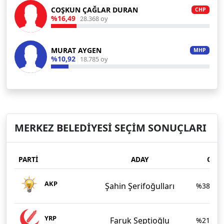
COŞKUN ÇAĞLAR DURAN
CHP
%16,49
28.368 oy
MURAT AYGEN
MHP
%10,92
18.785 oy
MERKEZ BELEDİYESİ SEÇİM SONUÇLARI
PARTİ
ADAY
OY/
AKP
Şahin Şerifoğulları
%38,19
YRP
Faruk Septioğlu
%21,14