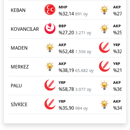
MHP
AKP
KEBAN
%32,14
%27,71
891 oy
BBP
AKP
KOVANCILAR
%27,20
%25,74
3.271 oy
AKP
YRP
MADEN
%52,48
%32,21
1.556 oy
AKP
YRP
MERKEZ
%38,19
%21,14
65.682 oy
YRP
AKP
PALU
%58,78
%36,83
3.077 oy
YRP
AKP
SİVRİCE
%35,90
%34,00
984 oy