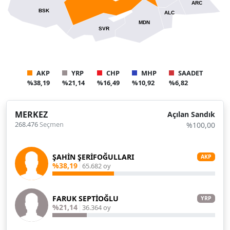
ARC
BSK
ALC
MDN
SVR
AKP
YRP
CHP
MHP
SAADET
%38,19
%21,14
%16,49
%10,92
%6,82
MERKEZ
Açılan Sandık
268.476
Seçmen
%100,00
ŞAHİN ŞERİFOĞULLARI
AKP
%38,19
65.682 oy
FARUK SEPTİOĞLU
YRP
%21,14
36.364 oy