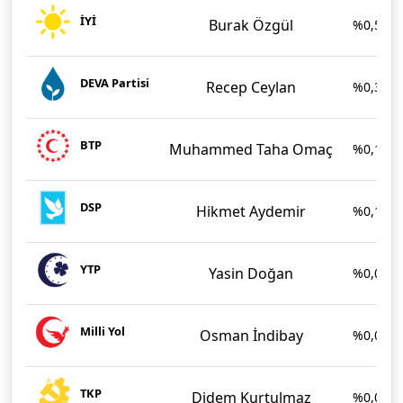
İYİ
Burak Özgül
%0,58
DEVA Partisi
Recep Ceylan
%0,36
BTP
Muhammed Taha Omaç
%0,17
DSP
Hikmet Aydemir
%0,15
YTP
Yasin Doğan
%0,09
Milli Yol
Osman İndibay
%0,08
TKP
Didem Kurtulmaz
%0,08