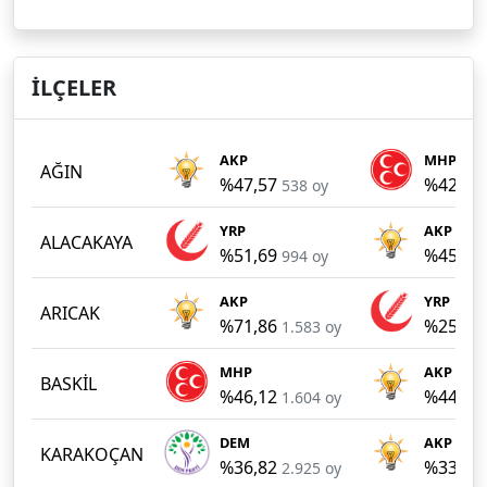
İLÇELER
AKP
MHP
AĞIN
%47,57
%42,09
538 oy
YRP
AKP
ALACAKAYA
%51,69
%45,35
994 oy
AKP
YRP
ARICAK
%71,86
%25,56
1.583 oy
MHP
AKP
BASKİL
%46,12
%44,25
1.604 oy
DEM
AKP
KARAKOÇAN
%36,82
%33,58
2.925 oy