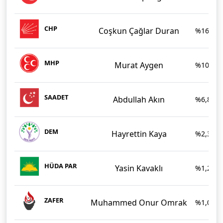
CHP
Coşkun Çağlar Duran
%16,49
MHP
Murat Aygen
%10,92
SAADET
Abdullah Akın
%6,82
DEM
Hayrettin Kaya
%2,33
HÜDA PAR
Yasin Kavaklı
%1,25
ZAFER
Muhammed Onur Omrak
%1,03