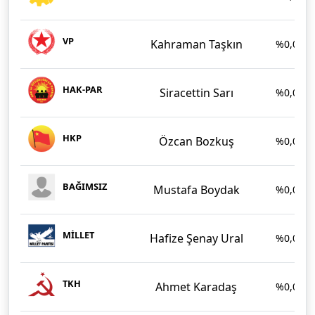
VP
Kahraman Taşkın
%0,07
HAK-PAR
Siracettin Sarı
%0,07
HKP
Özcan Bozkuş
%0,05
BAĞIMSIZ
Mustafa Boydak
%0,05
MİLLET
Hafize Şenay Ural
%0,04
TKH
Ahmet Karadaş
%0,03