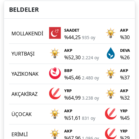
BELDELER
SAADET
AKP
MOLLAKENDİ
%44,25
%30,34
935 oy
AKP
DEVA Part
YURTBAŞI
%52,30
%26,58
2.224 oy
BBP
AKP
YAZIKONAK
%45,46
%37,86
2.480 oy
YRP
AKP
AKÇAKİRAZ
%64,99
%32,90
3.238 oy
AKP
YRP
ÜÇOCAK
%51,61
%45,90
831 oy
AKP
YRP
ERİMLİ
%67,96
%29,04
1.086 oy