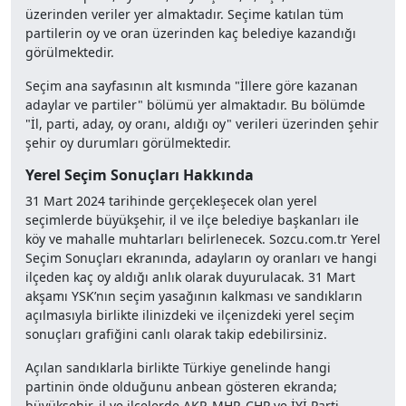
üzerinden veriler yer almaktadır. Seçime katılan tüm
partilerin oy ve oran üzerinden kaç belediye kazandığı
görülmektedir.
Seçim ana sayfasının alt kısmında "İllere göre kazanan
adaylar ve partiler" bölümü yer almaktadır. Bu bölümde
"İl, parti, aday, oy oranı, aldığı oy" verileri üzerinden şehir
şehir oy durumları görülmektedir.
Yerel Seçim Sonuçları Hakkında
31 Mart 2024 tarihinde gerçekleşecek olan yerel
seçimlerde büyükşehir, il ve ilçe belediye başkanları ile
köy ve mahalle muhtarları belirlenecek. Sozcu.com.tr Yerel
Seçim Sonuçları ekranında, adayların oy oranları ve hangi
ilçeden kaç oy aldığı anlık olarak duyurulacak. 31 Mart
akşamı YSK’nın seçim yasağının kalkması ve sandıkların
açılmasıyla birlikte ilinizdeki ve ilçenizdeki yerel seçim
sonuçları grafiğini canlı olarak takip edebilirsiniz.
Açılan sandıklarla birlikte Türkiye genelinde hangi
partinin önde olduğunu anbean gösteren ekranda;
büyükşehir, il ve ilçelerde AKP, MHP, CHP ve İYİ Parti