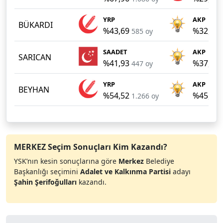
YRP
AKP
BÜKARDI
%43,69
%32,41
585 oy
SAADET
AKP
SARICAN
%41,93
%37,15
447 oy
YRP
AKP
BEYHAN
%54,52
%45,09
1.266 oy
MERKEZ Seçim Sonuçları Kim Kazandı?
YSK’nın kesin sonuçlarına göre
Merkez
Belediye
Başkanlığı seçimini
Adalet ve Kalkınma Partisi
adayı
Şahin Şerifoğulları
kazandı.