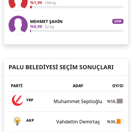
%1,99
104 oy
MEHMET ŞAHİN
DEM
%0,99
52 oy
PALU BELEDİYESİ SEÇİM SONUÇLARI
PARTİ
ADAY
OY/ORAN
YRP
Muhammet Septioğlu
%58,78
3
AKP
Vahdettin Demirtaş
%36,83
1