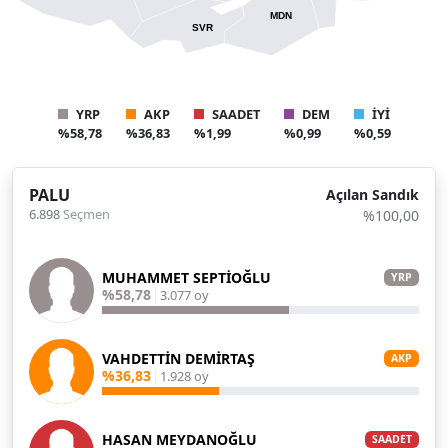
MDN
SVR
YRP
AKP
SAADET
DEM
İYİ
%58,78
%36,83
%1,99
%0,99
%0,59
PALU
Açılan Sandık
6.898
Seçmen
%100,00
MUHAMMET SEPTİOĞLU
YRP
%58,78
3.077 oy
VAHDETTİN DEMİRTAŞ
AKP
%36,83
1.928 oy
HASAN MEYDANOĞLU
SAADET