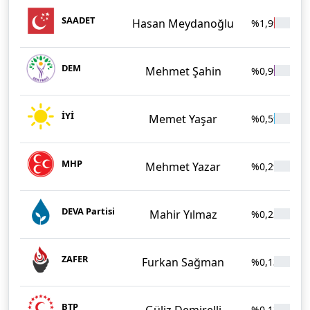
SAADET
Hasan Meydanoğlu
%1,99
1
DEM
Mehmet Şahin
%0,99
İYİ
Memet Yaşar
%0,59
MHP
Mehmet Yazar
%0,29
DEVA Partisi
Mahir Yılmaz
%0,23
ZAFER
Furkan Sağman
%0,13
BTP
Güliz Demirelli
%0,13