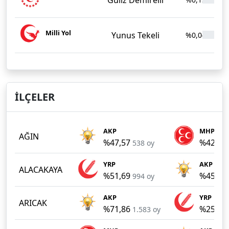
Milli Yol
Yunus Tekeli
%0,04
İLÇELER
AKP
MHP
AĞIN
%47,57
%42,09
538 oy
YRP
AKP
ALACAKAYA
%51,69
%45,35
994 oy
AKP
YRP
ARICAK
%71,86
%25,56
1.583 oy