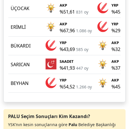
AKP
YRP
ÜÇOCAK
%51,61
%45,90
831 oy
AKP
YRP
ERİMLİ
%67,96
%29,04
1.086 oy
YRP
AKP
BÜKARDI
%43,69
%32,41
585 oy
SAADET
AKP
SARICAN
%41,93
%37,15
447 oy
YRP
AKP
BEYHAN
%54,52
%45,09
1.266 oy
PALU Seçim Sonuçları Kim Kazandı?
YSK’nın kesin sonuçlarına göre
Palu
Belediye Başkanlığı