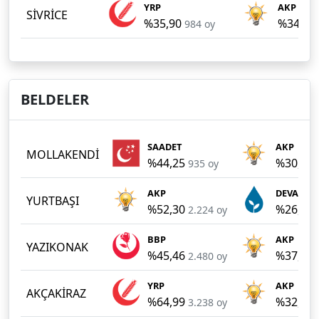
YRP
AKP
SİVRİCE
%35,90
%34,00
984 oy
BELDELER
SAADET
AKP
MOLLAKENDİ
%44,25
%30,34
935 oy
AKP
DEVA Part
YURTBAŞI
%52,30
%26,58
2.224 oy
BBP
AKP
YAZIKONAK
%45,46
%37,86
2.480 oy
YRP
AKP
AKÇAKİRAZ
%64,99
%32,90
3.238 oy