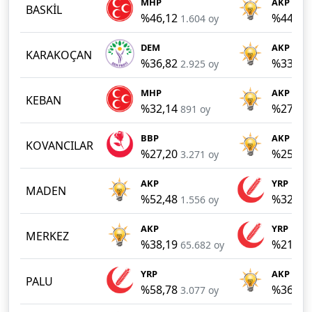
MHP
AKP
BASKİL
%46,12
%44,25
1.604 oy
DEM
AKP
KARAKOÇAN
%36,82
%33,58
2.925 oy
MHP
AKP
KEBAN
%32,14
%27,71
891 oy
BBP
AKP
KOVANCILAR
%27,20
%25,74
3.271 oy
AKP
YRP
MADEN
%52,48
%32,21
1.556 oy
AKP
YRP
MERKEZ
%38,19
%21,14
65.682 oy
YRP
AKP
PALU
%58,78
%36,83
3.077 oy