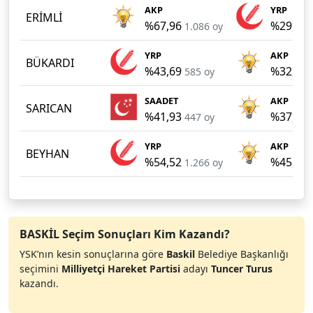
AKP
YRP
ERİMLİ
%67,96
%29,04
1.086 oy
YRP
AKP
BÜKARDI
%43,69
%32,41
585 oy
SAADET
AKP
SARICAN
%41,93
%37,15
447 oy
YRP
AKP
BEYHAN
%54,52
%45,09
1.266 oy
BASKİL Seçim Sonuçları Kim Kazandı?
YSK’nın kesin sonuçlarına göre
Baskil
Belediye Başkanlığı
seçimini
Milliyetçi Hareket Partisi
adayı
Tuncer Turus
kazandı.