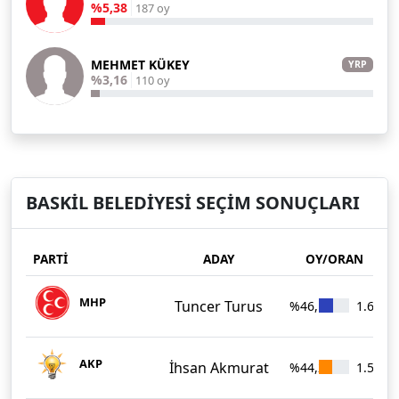
%5,38
187 oy
MEHMET KÜKEY
YRP
%3,16
110 oy
BASKİL BELEDİYESİ SEÇİM SONUÇLARI
PARTİ
ADAY
OY/ORAN
MHP
Tuncer Turus
%46,12
1.604
AKP
İhsan Akmurat
%44,25
1.539