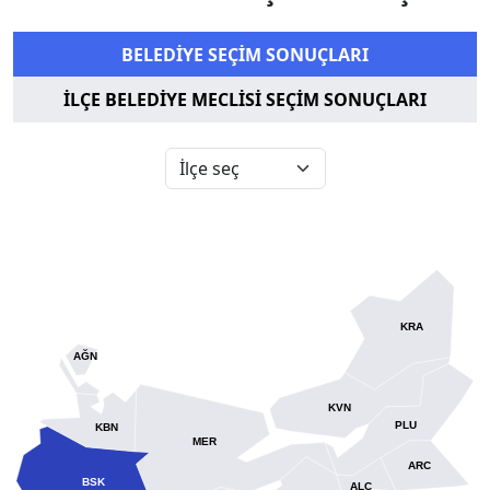
BELEDİYE SEÇİM SONUÇLARI
İLÇE BELEDİYE MECLİSİ SEÇİM SONUÇLARI
KRA
AĞN
KVN
PLU
KBN
MER
ARC
BSK
ALC