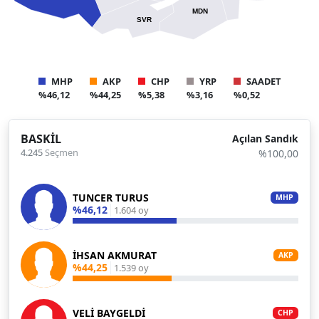
MDN
SVR
MHP
AKP
CHP
YRP
SAADET
%46,12
%44,25
%5,38
%3,16
%0,52
BASKİL
Açılan Sandık
4.245
Seçmen
%100,00
TUNCER TURUS
MHP
%46,12
1.604 oy
İHSAN AKMURAT
AKP
%44,25
1.539 oy
VELİ BAYGELDİ
CHP