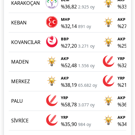
KARAKOÇAN
%36,82
%33,58
2.925 oy
MHP
AKP
KEBAN
%32,14
%27,71
891 oy
BBP
AKP
KOVANCILAR
%27,20
%25,74
3.271 oy
AKP
YRP
MADEN
%52,48
%32,21
1.556 oy
AKP
YRP
MERKEZ
%38,19
%21,14
65.682 oy
YRP
AKP
PALU
%58,78
%36,83
3.077 oy
YRP
AKP
SİVRİCE
%35,90
%34,00
984 oy