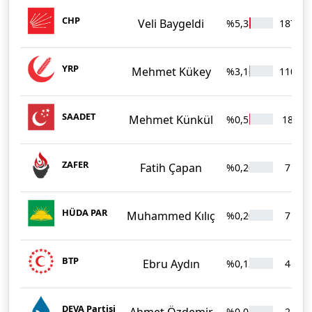
CHP
Veli Baygeldi
%5,38
187
YRP
Mehmet Kükey
%3,16
110
SAADET
Mehmet Künkül
%0,52
18
ZAFER
Fatih Çapan
%0,20
7
HÜDA PAR
Muhammed Kılıç
%0,20
7
BTP
Ebru Aydın
%0,12
4
DEVA Partisi
Ahmet Özdemir
%0,06
2