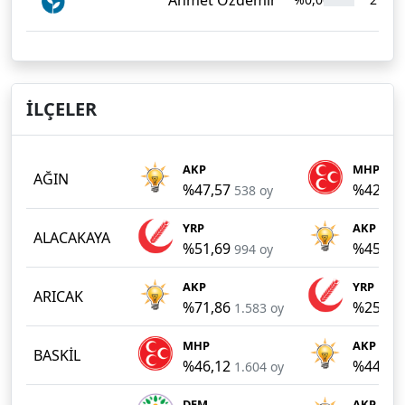
İLÇELER
AKP
MHP
AĞIN
%47,57
%42,09
538 oy
YRP
AKP
ALACAKAYA
%51,69
%45,35
994 oy
AKP
YRP
ARICAK
%71,86
%25,56
1.583 oy
MHP
AKP
BASKİL
%46,12
%44,25
1.604 oy
DEM
AKP