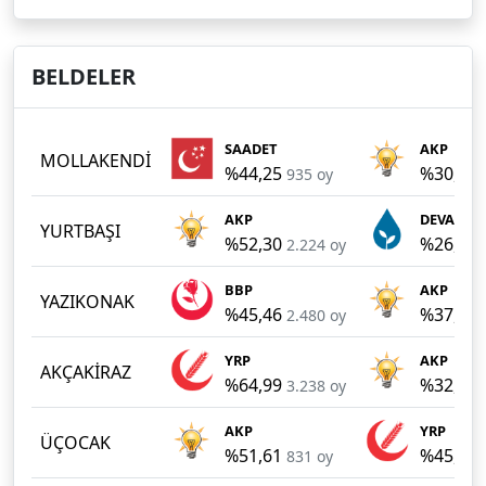
BELDELER
SAADET
AKP
MOLLAKENDİ
%44,25
%30,34
935 oy
AKP
DEVA Part
YURTBAŞI
%52,30
%26,58
2.224 oy
BBP
AKP
YAZIKONAK
%45,46
%37,86
2.480 oy
YRP
AKP
AKÇAKİRAZ
%64,99
%32,90
3.238 oy
AKP
YRP
ÜÇOCAK
%51,61
%45,90
831 oy