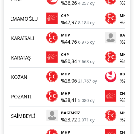
%36,26
%29,5
4.257 oy
CHP
MHP
İMAMOĞLU
%47,97
%31,2
8.184 oy
MHP
BAĞIMS
KARAİSALI
%44,76
%25,4
6.975 oy
CHP
MHP
KARATAŞ
%50,34
%43,2
7.663 oy
MHP
BBP
KOZAN
%28,06
%25,3
21.767 oy
MHP
CHP
POZANTI
%38,41
%37,6
5.080 oy
BAĞIMSIZ
MHP
SAİMBEYLİ
%23,72
%22,4
2.071 oy
MHP
CHP