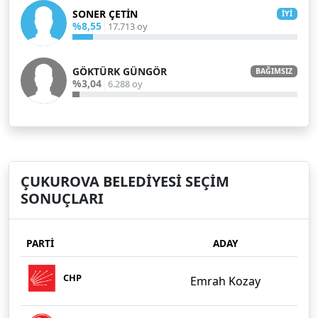
SONER ÇETİN
İYİ
%8,55
17.713 oy
GÖKTÜRK GÜNGÖR
BAĞIMSIZ
%3,04
6.288 oy
ÇUKUROVA BELEDİYESİ SEÇİM
SONUÇLARI
PARTİ
ADAY
CHP
Emrah Kozay