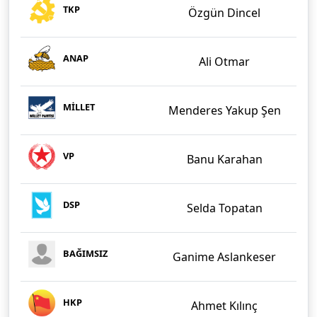
TKP
Özgün Dincel
ANAP
Ali Otmar
MİLLET
Menderes Yakup Şen
VP
Banu Karahan
DSP
Selda Topatan
BAĞIMSIZ
Ganime Aslankeser
HKP
Ahmet Kılınç