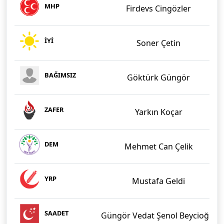
MHP
Firdevs Cingözler
İYİ
Soner Çetin
BAĞIMSIZ
Göktürk Güngör
ZAFER
Yarkın Koçar
DEM
Mehmet Can Çelik
YRP
Mustafa Geldi
SAADET
Güngör Vedat Şenol Beycioğlu