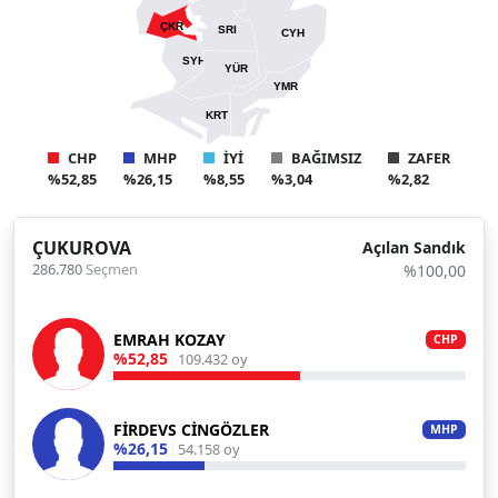
ÇKR
SRI
CYH
SYH
YÜR
YMR
KRT
CHP
MHP
İYİ
BAĞIMSIZ
ZAFER
%52,85
%26,15
%8,55
%3,04
%2,82
ÇUKUROVA
Açılan Sandık
286.780
Seçmen
%100,00
EMRAH KOZAY
CHP
%52,85
109.432 oy
FİRDEVS CİNGÖZLER
MHP
%26,15
54.158 oy