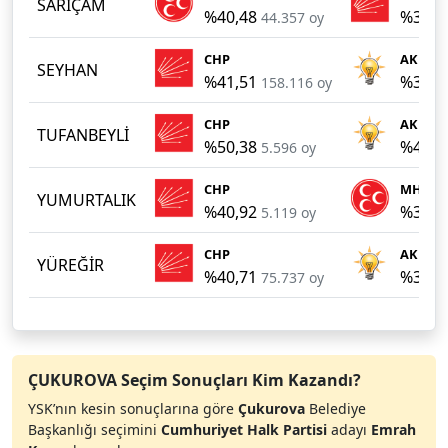
SARIÇAM
%40,48
%37,5
44.357 oy
CHP
AKP
SEYHAN
%41,51
%31,9
158.116 oy
CHP
AKP
TUFANBEYLİ
%50,38
%42,1
5.596 oy
CHP
MHP
YUMURTALIK
%40,92
%34,7
5.119 oy
CHP
AKP
YÜREĞİR
%40,71
%38,2
75.737 oy
ÇUKUROVA Seçim Sonuçları Kim Kazandı?
YSK’nın kesin sonuçlarına göre
Çukurova
Belediye
Başkanlığı seçimini
Cumhuriyet Halk Partisi
adayı
Emrah