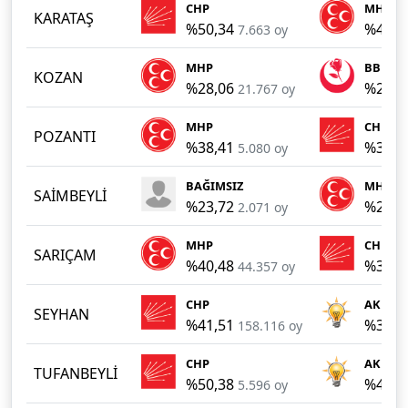
CHP
MHP
KARATAŞ
%50,34
%43,2
7.663 oy
MHP
BBP
KOZAN
%28,06
%25,3
21.767 oy
MHP
CHP
POZANTI
%38,41
%37,6
5.080 oy
BAĞIMSIZ
MHP
SAİMBEYLİ
%23,72
%22,4
2.071 oy
MHP
CHP
SARIÇAM
%40,48
%37,5
44.357 oy
CHP
AKP
SEYHAN
%41,51
%31,9
158.116 oy
CHP
AKP
TUFANBEYLİ
%50,38
%42,1
5.596 oy