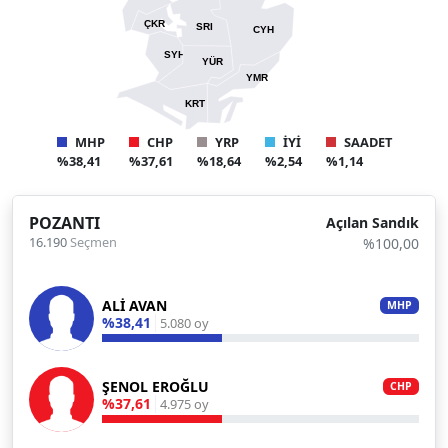
ÇKR
SRI
CYH
SYH
YÜR
YMR
KRT
MHP
CHP
YRP
İYİ
SAADET
%38,41
%37,61
%18,64
%2,54
%1,14
POZANTI
Açılan Sandık
16.190
Seçmen
%100,00
ALİ AVAN
MHP
%38,41
5.080 oy
ŞENOL EROĞLU
CHP
%37,61
4.975 oy