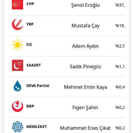
CHP
Şenol Eroğlu
%37,61
YRP
Mustafa Çay
%18,64
İYİ
Adem Aydın
%2,54
SAADET
Sadık Pinegöz
%1,14
DEVA Partisi
Mehmet Emin Kaya
%0,45
BBP
Figen Şahin
%0,26
MEMLEKET
Muhammet Enes Çıkat
%0,24