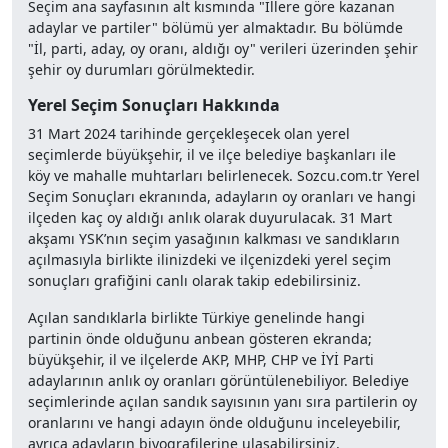
Seçim ana sayfasının alt kısmında "İllere göre kazanan
adaylar ve partiler" bölümü yer almaktadır. Bu bölümde
"İl, parti, aday, oy oranı, aldığı oy" verileri üzerinden şehir
şehir oy durumları görülmektedir.
Yerel Seçim Sonuçları Hakkında
31 Mart 2024 tarihinde gerçekleşecek olan yerel
seçimlerde büyükşehir, il ve ilçe belediye başkanları ile
köy ve mahalle muhtarları belirlenecek. Sozcu.com.tr Yerel
Seçim Sonuçları ekranında, adayların oy oranları ve hangi
ilçeden kaç oy aldığı anlık olarak duyurulacak. 31 Mart
akşamı YSK’nın seçim yasağının kalkması ve sandıkların
açılmasıyla birlikte ilinizdeki ve ilçenizdeki yerel seçim
sonuçları grafiğini canlı olarak takip edebilirsiniz.
Açılan sandıklarla birlikte Türkiye genelinde hangi
partinin önde olduğunu anbean gösteren ekranda;
büyükşehir, il ve ilçelerde AKP, MHP, CHP ve İYİ Parti
adaylarının anlık oy oranları görüntülenebiliyor. Belediye
seçimlerinde açılan sandık sayısının yanı sıra partilerin oy
oranlarını ve hangi adayın önde olduğunu inceleyebilir,
ayrıca adayların biyografilerine ulaşabilirsiniz.