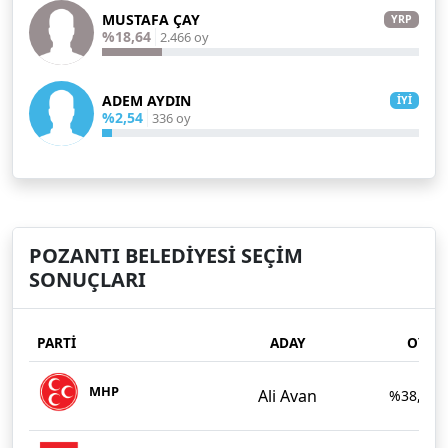
MUSTAFA ÇAY
YRP
%18,64
2.466 oy
ADEM AYDIN
İYİ
%2,54
336 oy
POZANTI BELEDİYESİ SEÇİM
SONUÇLARI
PARTİ
ADAY
OY/O
MHP
Ali Avan
%38,41