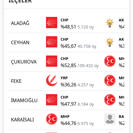
İLÇELER
CHP
AKP
ALADAĞ
%48,51
%42,9
5.720 oy
CHP
AKP
CEYHAN
%45,67
%38,8
40.758 oy
CHP
MHP
ÇUKUROVA
%52,85
%26,1
109.432 oy
YRP
MHP
FEKE
%36,26
%29,5
4.257 oy
CHP
MHP
İMAMOĞLU
%47,97
%31,2
8.184 oy
MHP
BAĞIMS
KARAİSALI
%44,76
%25,4
6.975 oy