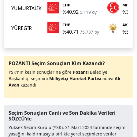
CHP
MHP
YUMURTALIK
%40,92
%34,7
5.119 oy
CHP
AKP
YÜREĞİR
%40,71
%38,2
75.737 oy
POZANTI Seçim Sonuçları Kim Kazandı?
YSK’nın kesin sonuçlarına göre
Pozantı
Belediye
Başkanlığı seçimini
Milliyetçi Hareket Partisi
adayı
Ali
Avan
kazandı.
Seçim Sonuçları Canlı ve Son Dakika Verileri
SÖZCÜ'de
Yüksek Seçim Kurulu (YSK), 31 Mart 2024 tarihinde seçim
yasağını kaldırmasıyla birlikte yerel seçimlere veriler