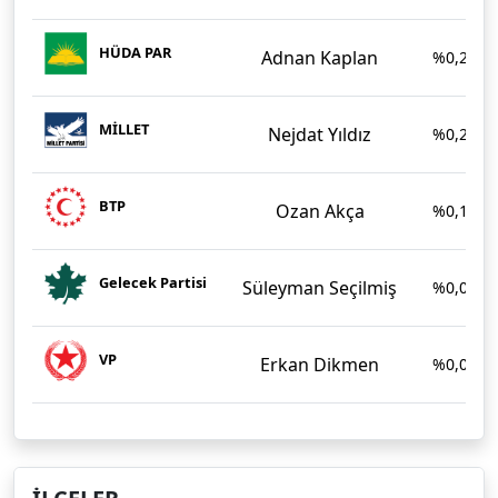
HÜDA PAR
Adnan Kaplan
%0,23
MİLLET
Nejdat Yıldız
%0,23
BTP
Ozan Akça
%0,12
Gelecek Partisi
Süleyman Seçilmiş
%0,09
VP
Erkan Dikmen
%0,04