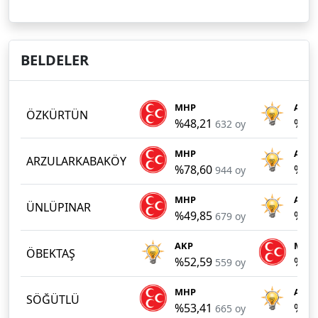
BELDELER
MHP
AKP
ÖZKÜRTÜN
%48,21
%46
632 oy
MHP
AKP
ARZULARKABAKÖY
%78,60
%19
944 oy
MHP
AKP
ÜNLÜPINAR
%49,85
%30
679 oy
AKP
MHP
ÖBEKTAŞ
%52,59
%39
559 oy
MHP
AKP
SÖĞÜTLÜ
%53,41
%46
665 oy