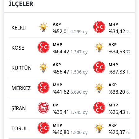
İLÇELER
AKP
MHP
KELKİT
%52,01
%34,42
4.299 oy
2.845
MHP
AKP
KÖSE
%64,42
%34,53
1.347 oy
722 o
AKP
MHP
KÜRTÜN
%56,47
%37,83
1.506 oy
1.009
MHP
AKP
MERKEZ
%41,62
%38,20
6.690 oy
6.141
DP
MHP
ŞİRAN
%39,41
%25,43
1.745 oy
1.126
MHP
AKP
TORUL
%46,80
%26,37
1.200 oy
676 o