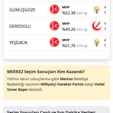
MHP
AKP
GÜMÜŞGÖZE
%52,38
%46
639 oy
MHP
YRP
DEREDOLU
%49,26
%40
432 oy
MHP
AKP
YEŞİLBÜK
%51,76
%36
575 oy
MERKEZ Seçim Sonuçları Kim Kazandı?
YSK’nın kesin sonuçlarına göre
Merkez
Belediye
Başkanlığı seçimini
Milliyetçi Hareket Partisi
adayı
Vedat
Soner Başer
kazandı.
Seçim Sonuçları Canlı ve Son Dakika Verileri