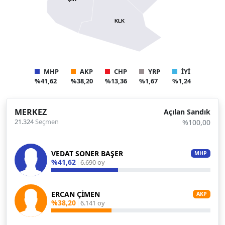
KLK
MHP
AKP
CHP
YRP
İYİ
%41,62
%38,20
%13,36
%1,67
%1,24
MERKEZ
Açılan Sandık
21.324
Seçmen
%100,00
VEDAT SONER BAŞER
MHP
%41,62
6.690 oy
ERCAN ÇİMEN
AKP
%38,20
6.141 oy