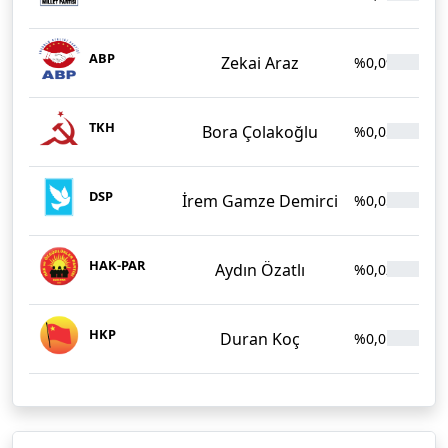
ABP
Zekai Araz
%0,09
1
TKH
Bora Çolakoğlu
%0,05
8
DSP
İrem Gamze Demirci
%0,05
8
HAK-PAR
Aydın Özatlı
%0,02
3
HKP
Duran Koç
%0,01
2