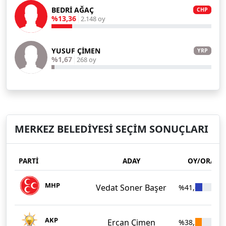
BEDRİ AĞAÇ
CHP
%13,36
2.148 oy
YUSUF ÇİMEN
YRP
%1,67
268 oy
MERKEZ BELEDİYESİ SEÇİM SONUÇLARI
PARTİ
ADAY
OY/ORAN
MHP
Vedat Soner Başer
%41,62
6.
AKP
Ercan Çimen
%38,20
6.