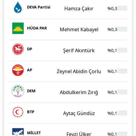
DEVA Partisi
Hamza Çakır
%0,33
5
HÜDA PAR
Mehmet Kabayel
%0,30
4
DP
Şerif Akıntürk
%0,19
3
AP
Zeynel Abidin Çorlu
%0,16
2
DEM
Abdulkerim Zırığ
%0,14
2
BTP
Aytaç Gündüz
%0,12
1
MİLLET
Fevzi Ülker
%0,10
1