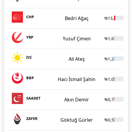
CHP
Bedri Ağaç
%13,36
2.
YRP
Yusuf Çimen
%1,67
26
İYİ
Ali Ateş
%1,24
19
BBP
Hacı İsmail Şahin
%1,08
17
SAADET
Akın Demir
%0,77
12
ZAFER
Göktuğ Gürler
%0,50
8