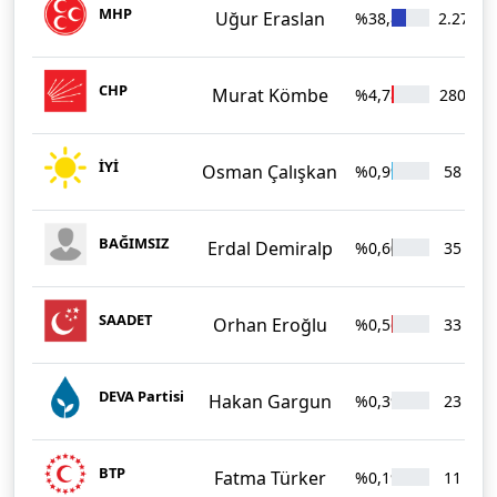
MHP
Uğur Eraslan
%38,88
2.278
CHP
Murat Kömbe
%4,78
280
İYİ
Osman Çalışkan
%0,99
58
BAĞIMSIZ
Erdal Demiralp
%0,60
35
SAADET
Orhan Eroğlu
%0,56
33
DEVA Partisi
Hakan Gargun
%0,39
23
BTP
Fatma Türker
%0,19
11