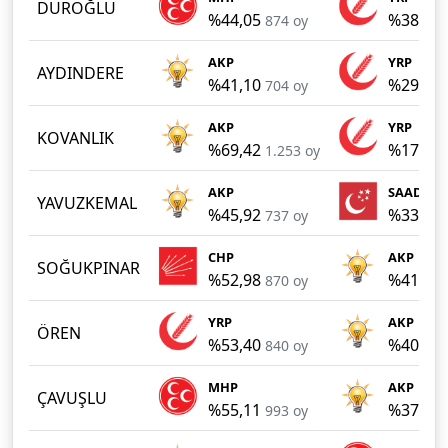
DUROĞLU
%44,05
%38,86
874 oy
AKP
YRP
AYDINDERE
%41,10
%29,77
704 oy
AKP
YRP
KOVANLIK
%69,42
%17,62
1.253 oy
AKP
SAADET
YAVUZKEMAL
%45,92
%33,83
737 oy
CHP
AKP
SOĞUKPINAR
%52,98
%41,96
870 oy
YRP
AKP
ÖREN
%53,40
%40,94
840 oy
MHP
AKP
ÇAVUŞLU
%55,11
%37,40
993 oy