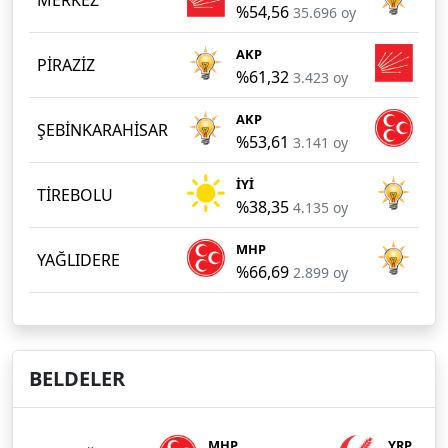
%54,56
%3
35.696 oy
AKP
CH
PİRAZİZ
%61,32
%3
3.423 oy
AKP
MH
ŞEBİNKARAHİSAR
%53,61
%3
3.141 oy
İYİ
AK
TİREBOLU
%38,35
%3
4.135 oy
MHP
AK
YAĞLIDERE
%66,69
%2
2.899 oy
BELDELER
MHP
YRP