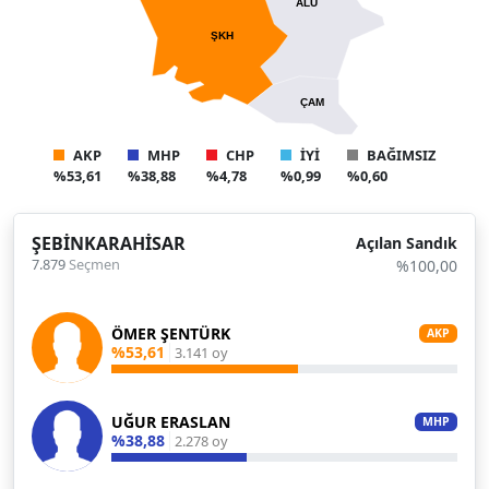
ALU
ŞKH
ÇAM
AKP
MHP
CHP
İYİ
BAĞIMSIZ
%53,61
%38,88
%4,78
%0,99
%0,60
ŞEBİNKARAHİSAR
Açılan Sandık
7.879
Seçmen
%100,00
ÖMER ŞENTÜRK
AKP
%53,61
3.141 oy
UĞUR ERASLAN
MHP
%38,88
2.278 oy