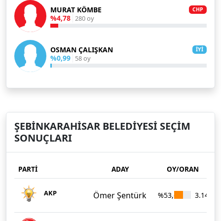
MURAT KÖMBE
CHP
%4,78
280 oy
OSMAN ÇALIŞKAN
İYİ
%0,99
58 oy
ŞEBİNKARAHİSAR BELEDİYESİ SEÇİM
SONUÇLARI
PARTİ
ADAY
OY/ORAN
AKP
Ömer Şentürk
%53,61
3.141