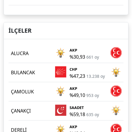
İLÇELER
AKP
MH
ALUCRA
%30,93
%2
661 oy
CHP
AK
BULANCAK
%47,23
%4
13.238 oy
AKP
MH
ÇAMOLUK
%49,10
%3
953 oy
SAADET
AK
ÇANAKÇI
%59,18
%3
635 oy
AKP
MH
DERELİ