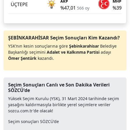
AKP
MHP
ÜÇTEPE
%47,01
%39,45
566 oy
ŞEBİNKARAHİSAR Seçim Sonuçları Kim Kazandı?
YSK’nın kesin sonuçlarına göre
Şebinkarahisar
Belediye
Başkanlığı seçimini
Adalet ve Kalkınma Partisi
adayı
Ömer Şentürk
kazandı.
Seçim Sonuçları Canlı ve Son Dakika Verileri
SÖZCÜ'de
Yüksek Seçim Kurulu (YSK), 31 Mart 2024 tarihinde seçim
yasağını kaldırmasıyla birlikte yerel seçimlere veriler
sozcu.com.tr'de olacak!
Seçim sonuçları SÖZCÜ'de