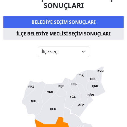
SONUÇLARI
BELEDİYE SEÇİM SONUÇLARI
İLÇE BELEDİYE MECLİSİ SEÇİM SONUÇLARI
EYN
TİR
GRL
ESP
KŞP
ÇNK
PRZ
MER
DĞN
YĞL
BUL
GÜC
DER