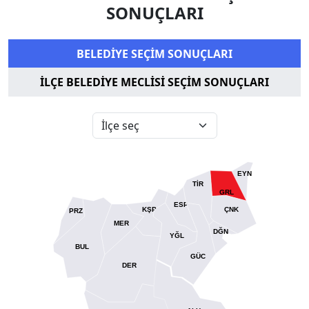
SONUÇLARI
BELEDİYE SEÇİM SONUÇLARI
İLÇE BELEDİYE MECLİSİ SEÇİM SONUÇLARI
EYN
TİR
GRL
ESP
KŞP
ÇNK
PRZ
MER
DĞN
YĞL
BUL
GÜC
DER