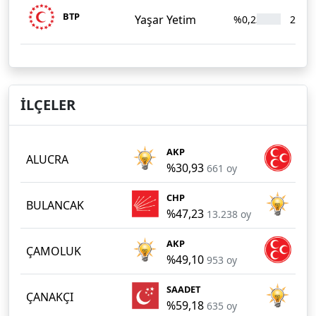
BTP
Yaşar Yetim
%0,23
21
İLÇELER
AKP
MH
ALUCRA
%30,93
%2
661 oy
CHP
AK
BULANCAK
%47,23
%4
13.238 oy
AKP
MH
ÇAMOLUK
%49,10
%3
953 oy
SAADET
AK
ÇANAKÇI
%59,18
%3
635 oy