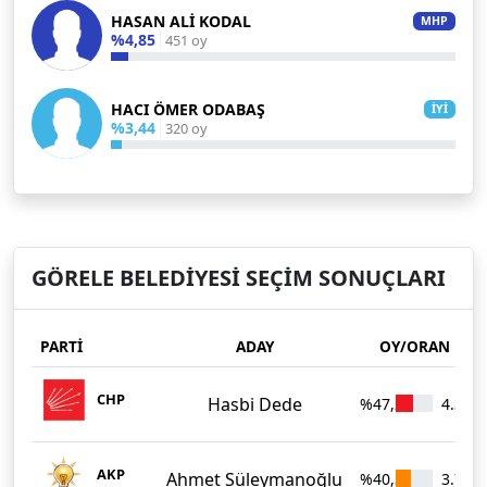
HASAN ALİ KODAL
MHP
%4,85
451 oy
HACI ÖMER ODABAŞ
İYİ
%3,44
320 oy
GÖRELE BELEDİYESİ SEÇİM SONUÇLARI
PARTİ
ADAY
OY/ORAN
CHP
Hasbi Dede
%47,28
4.393
AKP
Ahmet Süleymanoğlu
%40,35
3.749