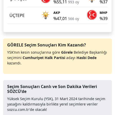
%55,11
%37,40
993 oy
AKP
MHP
ÜÇTEPE
%47,01
%39,45
566 oy
GÖRELE Seçim Sonuçları Kim Kazandı?
YSK’nın kesin sonuçlarına göre
Görele
Belediye Başkanlığı
seçimini
Cumhuriyet Halk Partisi
adayı
Hasbi Dede
kazandı.
Seçim Sonuçları Canlı ve Son Dakika Verileri
SÖZCÜ'de
Yüksek Seçim Kurulu (YSK), 31 Mart 2024 tarihinde seçim
yasağını kaldırmasıyla birlikte yerel seçimlere veriler
sozcu.com.tr'de olacak!