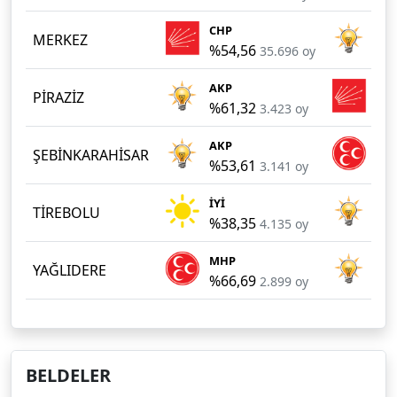
CHP
AK
MERKEZ
%54,56
%3
35.696 oy
AKP
CH
PİRAZİZ
%61,32
%3
3.423 oy
AKP
MH
ŞEBİNKARAHİSAR
%53,61
%3
3.141 oy
İYİ
AK
TİREBOLU
%38,35
%3
4.135 oy
MHP
AK
YAĞLIDERE
%66,69
%2
2.899 oy
BELDELER