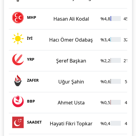
MHP
Hasan Ali Kodal
%4,85
451
İYİ
Hacı Ömer Odabaş
%3,44
320
YRP
Şeref Başkan
%2,26
210
ZAFER
Uğur Şahin
%0,61
57
BBP
Ahmet Usta
%0,52
48
SAADET
Hayati Fikri Topkar
%0,45
42