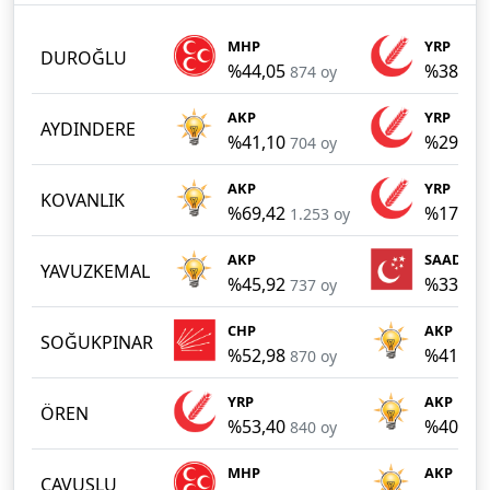
MHP
YRP
DUROĞLU
%44,05
%38,86
874 oy
AKP
YRP
AYDINDERE
%41,10
%29,77
704 oy
AKP
YRP
KOVANLIK
%69,42
%17,62
1.253 oy
AKP
SAADET
YAVUZKEMAL
%45,92
%33,83
737 oy
CHP
AKP
SOĞUKPINAR
%52,98
%41,96
870 oy
YRP
AKP
ÖREN
%53,40
%40,94
840 oy
MHP
AKP
ÇAVUŞLU