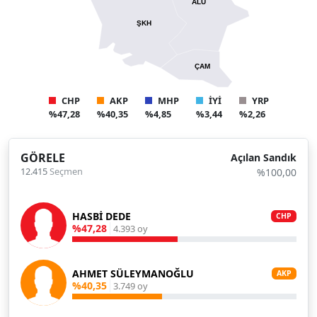
ALU
ŞKH
ÇAM
CHP
AKP
MHP
İYİ
YRP
%47,28
%40,35
%4,85
%3,44
%2,26
GÖRELE
Açılan Sandık
12.415
Seçmen
%100,00
HASBİ DEDE
CHP
%47,28
4.393 oy
AHMET SÜLEYMANOĞLU
AKP
%40,35
3.749 oy