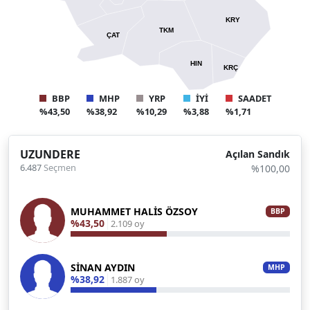
KRY
TKM
ÇAT
HIN
KRÇ
BBP
MHP
YRP
İYİ
SAADET
%43,50
%38,92
%10,29
%3,88
%1,71
UZUNDERE
Açılan Sandık
6.487
Seçmen
%100,00
MUHAMMET HALİS ÖZSOY
BBP
%43,50
2.109 oy
SİNAN AYDIN
MHP
%38,92
1.887 oy