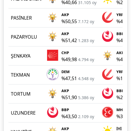
%40,66
%20,2
31.105 oy
AKP
YRP
PASİNLER
%50,55
%41,4
7.172 oy
AKP
BBP
PAZARYOLU
%51,42
%43,7
1.283 oy
CHP
AKP
ŞENKAYA
%49,98
%42,7
4.794 oy
DEM
YRP
TEKMAN
%47,51
%18,8
4.548 oy
AKP
BBP
TORTUM
%51,90
%26,9
5.386 oy
BBP
MHP
UZUNDERE
%43,50
%38,9
2.109 oy
AKP
İYİ