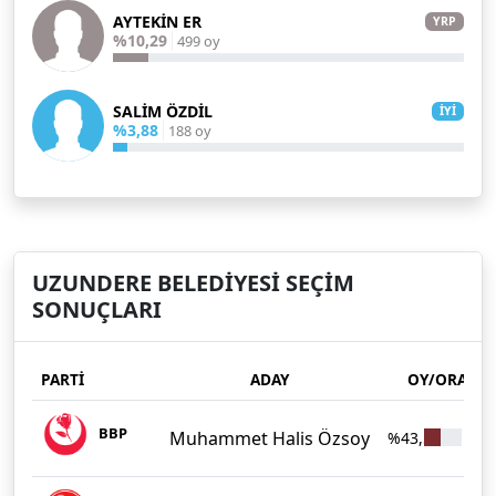
AYTEKİN ER
YRP
%10,29
499 oy
SALİM ÖZDİL
İYİ
%3,88
188 oy
UZUNDERE BELEDİYESİ SEÇİM
SONUÇLARI
PARTİ
ADAY
OY/ORAN
BBP
Muhammet Halis Özsoy
%43,50
2.1