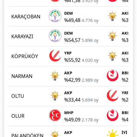
%41,38
%41,2
3.925 oy
DEM
AKP
KARAÇOBAN
%49,48
%30,5
4.776 oy
DEM
AKP
KARAYAZI
%54,57
%36,1
5.896 oy
YRP
AKP
KÖPRÜKÖY
%55,92
%37,9
4.020 oy
AKP
BBP
NARMAN
%42,99
%26,9
2.989 oy
AKP
YRP
OLTU
%33,44
%25,4
5.694 oy
MHP
BBP
OLUR
%49,09
%42,1
2.178 oy
AKP
İYİ
PALANDÖKEN