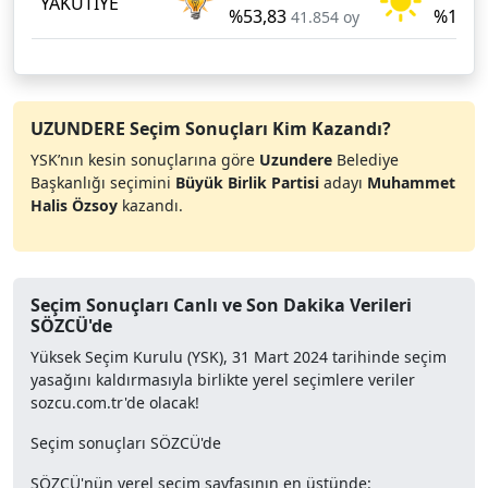
YAKUTİYE
%53,83
%16,3
41.854 oy
UZUNDERE Seçim Sonuçları Kim Kazandı?
YSK’nın kesin sonuçlarına göre
Uzundere
Belediye
Başkanlığı seçimini
Büyük Birlik Partisi
adayı
Muhammet
Halis Özsoy
kazandı.
Seçim Sonuçları Canlı ve Son Dakika Verileri
SÖZCÜ'de
Yüksek Seçim Kurulu (YSK), 31 Mart 2024 tarihinde seçim
yasağını kaldırmasıyla birlikte yerel seçimlere veriler
sozcu.com.tr'de olacak!
Seçim sonuçları SÖZCÜ'de
SÖZCÜ'nün yerel seçim sayfasının en üstünde: