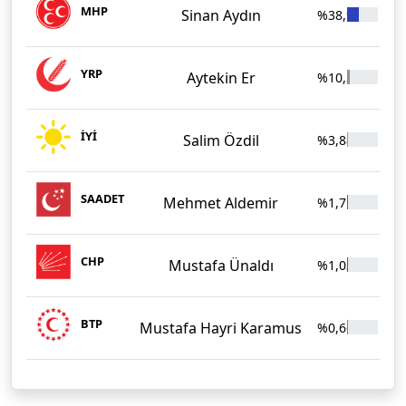
MHP
Sinan Aydın
%38,92
1.8
YRP
Aytekin Er
%10,29
49
İYİ
Salim Özdil
%3,88
18
SAADET
Mehmet Aldemir
%1,71
83
CHP
Mustafa Ünaldı
%1,03
50
BTP
Mustafa Hayri Karamus
%0,66
32