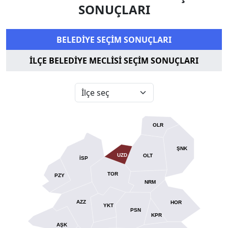
SONUÇLARI
BELEDİYE SEÇİM SONUÇLARI
İLÇE BELEDİYE MECLİSİ SEÇİM SONUÇLARI
OLR
ŞNK
UZD
OLT
İSP
TOR
PZY
NRM
AZZ
HOR
YKT
PSN
KPR
AŞK