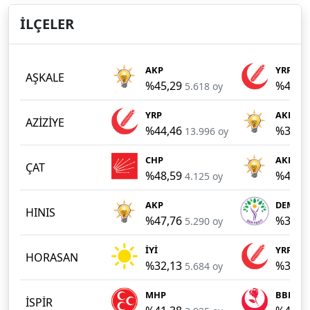
İLÇELER
AKP
YRP
AŞKALE
%45,29
%44,2
5.618 oy
YRP
AKP
AZİZİYE
%44,46
%38,7
13.996 oy
CHP
AKP
ÇAT
%48,59
%44,1
4.125 oy
AKP
DEM
HINIS
%47,76
%33,4
5.290 oy
İYİ
YRP
HORASAN
%32,13
%31,8
5.684 oy
MHP
BBP
İSPİR