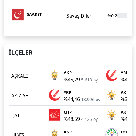
SAADET
Savaş Diler
%0,29
2
İLÇELER
AKP
YRP
AŞKALE
%45,29
%44,2
5.618 oy
YRP
AKP
AZİZİYE
%44,46
%38,7
13.996 oy
CHP
AKP
ÇAT
%48,59
%44,1
4.125 oy
AKP
DEM
HINIS