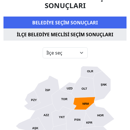
SONUÇLARI
BELEDİYE SEÇİM SONUÇLARI
İLÇE BELEDİYE MECLİSİ SEÇİM SONUÇLARI
OLR
ŞNK
UZD
OLT
İSP
TOR
PZY
NRM
AZZ
HOR
YKT
PSN
KPR
AŞK