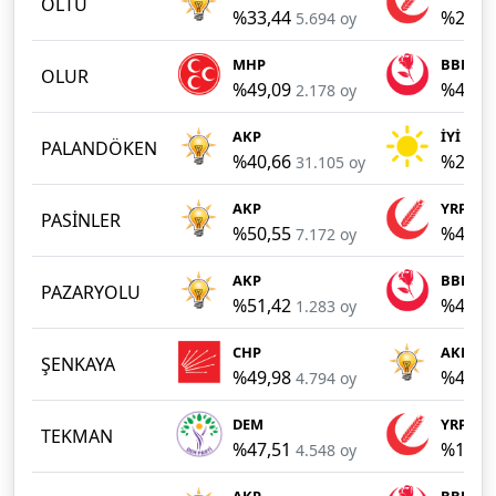
OLTU
%33,44
%25,4
5.694 oy
MHP
BBP
OLUR
%49,09
%42,1
2.178 oy
AKP
İYİ
PALANDÖKEN
%40,66
%20,2
31.105 oy
AKP
YRP
PASİNLER
%50,55
%41,4
7.172 oy
AKP
BBP
PAZARYOLU
%51,42
%43,7
1.283 oy
CHP
AKP
ŞENKAYA
%49,98
%42,7
4.794 oy
DEM
YRP
TEKMAN
%47,51
%18,8
4.548 oy
AKP
BBP