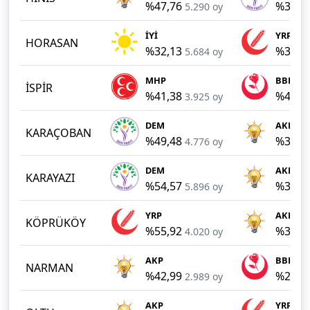
%47,76
%33,4
5.290 oy
İYİ
YRP
HORASAN
%32,13
%31,8
5.684 oy
MHP
BBP
İSPİR
%41,38
%41,2
3.925 oy
DEM
AKP
KARAÇOBAN
%49,48
%30,5
4.776 oy
DEM
AKP
KARAYAZI
%54,57
%36,1
5.896 oy
YRP
AKP
KÖPRÜKÖY
%55,92
%37,9
4.020 oy
AKP
BBP
NARMAN
%42,99
%26,9
2.989 oy
AKP
YRP