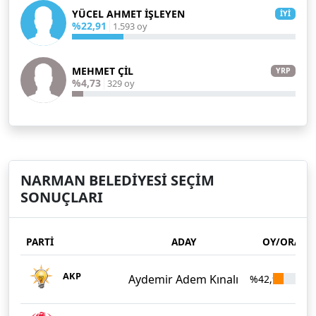
YÜCEL AHMET İŞLEYEN
İYİ
%22,91
1.593 oy
MEHMET ÇİL
YRP
%4,73
329 oy
NARMAN BELEDİYESİ SEÇİM
SONUÇLARI
PARTİ
ADAY
OY/ORAN
AKP
Aydemir Adem Kınalı
%42,99
2.