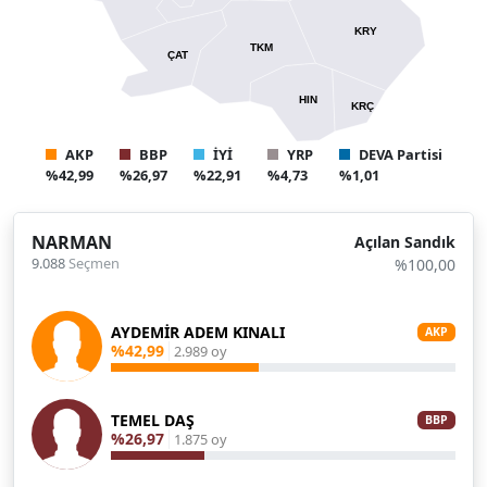
KRY
TKM
ÇAT
HIN
KRÇ
AKP
BBP
İYİ
YRP
DEVA Partisi
%42,99
%26,97
%22,91
%4,73
%1,01
NARMAN
Açılan Sandık
9.088
Seçmen
%100,00
AYDEMİR ADEM KINALI
AKP
%42,99
2.989 oy
TEMEL DAŞ
BBP
%26,97
1.875 oy