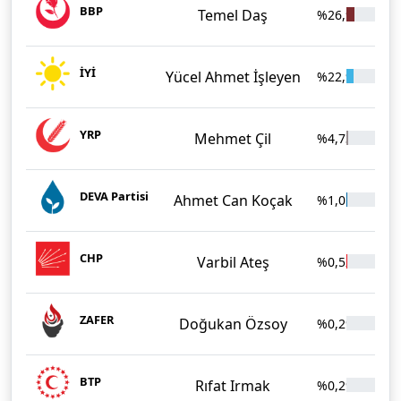
BBP
Temel Daş
%26,97
1.
İYİ
Yücel Ahmet İşleyen
%22,91
1.
YRP
Mehmet Çil
%4,73
32
DEVA Partisi
Ahmet Can Koçak
%1,01
7
CHP
Varbil Ateş
%0,52
3
ZAFER
Doğukan Özsoy
%0,29
2
BTP
Rıfat Irmak
%0,29
2