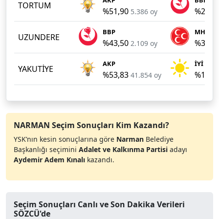
TORTUM
%51,90
%26,9
5.386 oy
BBP
MHP
UZUNDERE
%43,50
%38,9
2.109 oy
AKP
İYİ
YAKUTİYE
%53,83
%16,3
41.854 oy
NARMAN Seçim Sonuçları Kim Kazandı?
YSK’nın kesin sonuçlarına göre
Narman
Belediye
Başkanlığı seçimini
Adalet ve Kalkınma Partisi
adayı
Aydemir Adem Kınalı
kazandı.
Seçim Sonuçları Canlı ve Son Dakika Verileri
SÖZCÜ'de