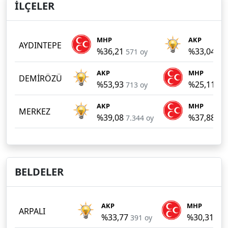
İLÇELER
MHP
AKP
AYDINTEPE
%36,21
%33,04
571 oy
52
AKP
MHP
DEMİRÖZÜ
%53,93
%25,11
713 oy
33
AKP
MHP
MERKEZ
%39,08
%37,88
7.344 oy
7.1
BELDELER
AKP
MHP
ARPALI
%33,77
%30,31
391 oy
351