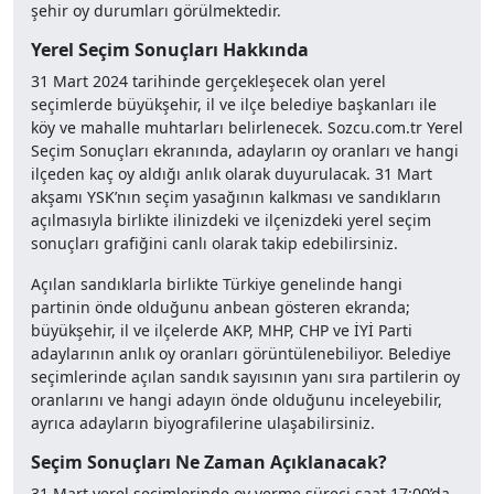
şehir oy durumları görülmektedir.
Yerel Seçim Sonuçları Hakkında
31 Mart 2024 tarihinde gerçekleşecek olan yerel
seçimlerde büyükşehir, il ve ilçe belediye başkanları ile
köy ve mahalle muhtarları belirlenecek. Sozcu.com.tr Yerel
Seçim Sonuçları ekranında, adayların oy oranları ve hangi
ilçeden kaç oy aldığı anlık olarak duyurulacak. 31 Mart
akşamı YSK’nın seçim yasağının kalkması ve sandıkların
açılmasıyla birlikte ilinizdeki ve ilçenizdeki yerel seçim
sonuçları grafiğini canlı olarak takip edebilirsiniz.
Açılan sandıklarla birlikte Türkiye genelinde hangi
partinin önde olduğunu anbean gösteren ekranda;
büyükşehir, il ve ilçelerde AKP, MHP, CHP ve İYİ Parti
adaylarının anlık oy oranları görüntülenebiliyor. Belediye
seçimlerinde açılan sandık sayısının yanı sıra partilerin oy
oranlarını ve hangi adayın önde olduğunu inceleyebilir,
ayrıca adayların biyografilerine ulaşabilirsiniz.
Seçim Sonuçları Ne Zaman Açıklanacak?
31 Mart yerel seçimlerinde oy verme süreci saat 17:00’da