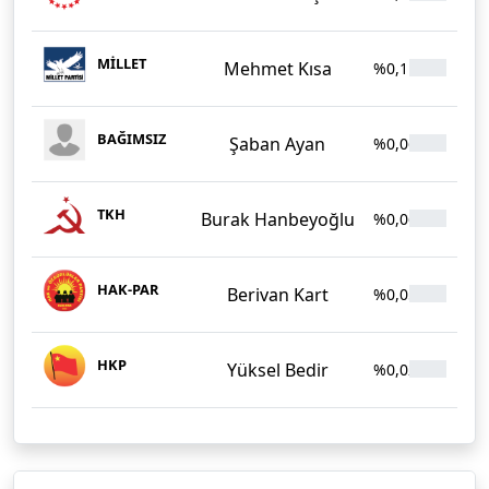
MİLLET
Mehmet Kısa
%0,11
20
BAĞIMSIZ
Şaban Ayan
%0,06
11
TKH
Burak Hanbeyoğlu
%0,06
11
HAK-PAR
Berivan Kart
%0,05
10
HKP
Yüksel Bedir
%0,02
3