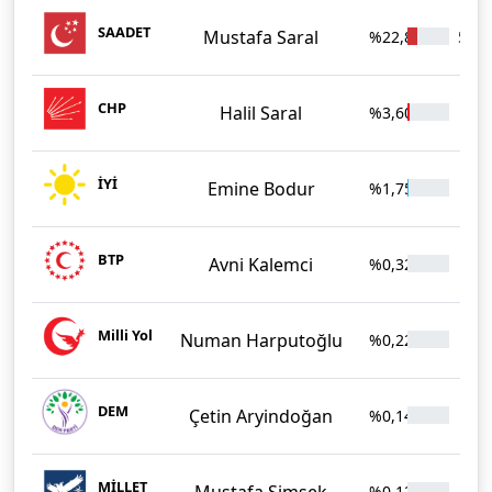
SAADET
Mustafa Saral
%22,82
5.67
CHP
Halil Saral
%3,60
896
İYİ
Emine Bodur
%1,75
436
BTP
Avni Kalemci
%0,32
79
Milli Yol
Numan Harputoğlu
%0,22
54
DEM
Çetin Aryindoğan
%0,14
35
MİLLET
Mustafa Şimşek
%0,12
30