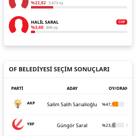
%22,82
5.673 oy
HALİL SARAL
CHP
%3,60
896 oy
OF BELEDİYESİ SEÇİM SONUÇLARI
PARTİ
ADAY
OY/ORAN
AKP
Salim Salih Sarıalioğlu
%47,97
11.9
YRP
Güngör Saral
%23,05
5.73