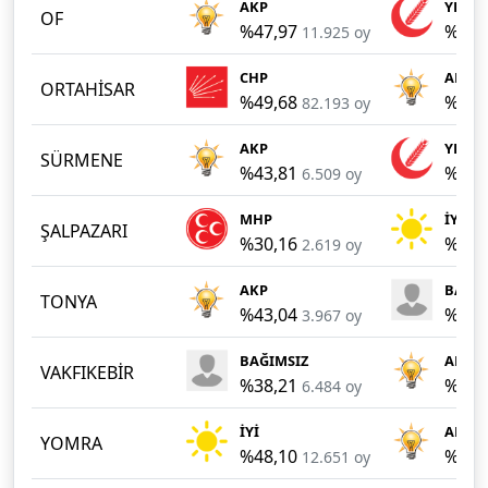
AKP
YRP
OF
%47,97
%23,
11.925 oy
CHP
AKP
ORTAHİSAR
%49,68
%38,
82.193 oy
AKP
YRP
SÜRMENE
%43,81
%27,
6.509 oy
MHP
İYİ
ŞALPAZARI
%30,16
%29,
2.619 oy
AKP
BAĞIM
TONYA
%43,04
%40,
3.967 oy
BAĞIMSIZ
AKP
VAKFIKEBİR
%38,21
%34,
6.484 oy
İYİ
AKP
YOMRA
%48,10
%30,
12.651 oy