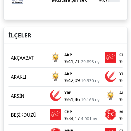
İLÇELER
AKP
CHP
AKÇAABAT
%41,71
%29,
29.893 oy
AKP
YRP
ARAKLI
%42,09
%22,
10.930 oy
YRP
AKP
ARSİN
%51,46
%41,
10.166 oy
CHP
MHP
BEŞİKDÜZÜ
%34,17
%32,
4.901 oy
MHP
CHP