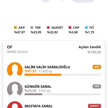
AKP
YRP
SAADET
CHP
İYİ
%47,97
%23,05
%22,82
%3,60
%1,75
OF
Açılan Sandık
34.692
Seçmen
%100,00
SALİM SALİH SARIALİOĞLU
AKP
%47,97
11.925 oy
GÜNGÖR SARAL
YRP
%23,05
5.731 oy
MUSTAFA SARAL
SAADET