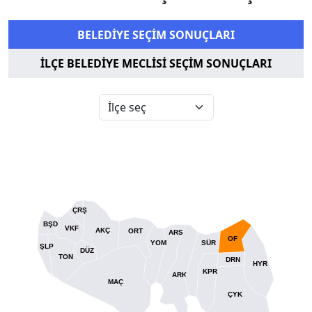
BELEDİYE SEÇİM SONUÇLARI
İLÇE BELEDİYE MECLİSİ SEÇİM SONUÇLARI
ÇRŞ
BŞD
VKF
AKÇ
ORT
ARS
OF
YOM
SÜR
ŞLP
DÜZ
TON
DRN
HYR
KPR
ARK
MAÇ
ÇYK