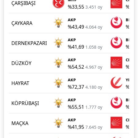
ÇARŞIBAŞI
%33,55
%33,
3.451 oy
AKP
BBP
ÇAYKARA
%43,49
%22,
4.064 oy
AKP
BBP
DERNEKPAZARI
%41,69
%18,
1.058 oy
AKP
CHP
DÜZKÖY
%54,52
%37,
4.967 oy
AKP
YRP
HAYRAT
%72,37
%18,
4.180 oy
AKP
BBP
KÖPRÜBAŞI
%55,51
%20,
1.777 oy
AKP
CHP
MAÇKA
%41,95
%36,
7.645 oy