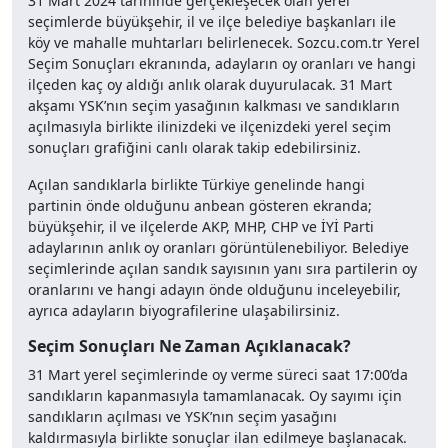
31 Mart 2024 tarihinde gerçekleşecek olan yerel
seçimlerde büyükşehir, il ve ilçe belediye başkanları ile
köy ve mahalle muhtarları belirlenecek. Sozcu.com.tr Yerel
Seçim Sonuçları ekranında, adayların oy oranları ve hangi
ilçeden kaç oy aldığı anlık olarak duyurulacak. 31 Mart
akşamı YSK’nın seçim yasağının kalkması ve sandıkların
açılmasıyla birlikte ilinizdeki ve ilçenizdeki yerel seçim
sonuçları grafiğini canlı olarak takip edebilirsiniz.
Açılan sandıklarla birlikte Türkiye genelinde hangi
partinin önde olduğunu anbean gösteren ekranda;
büyükşehir, il ve ilçelerde AKP, MHP, CHP ve İYİ Parti
adaylarının anlık oy oranları görüntülenebiliyor. Belediye
seçimlerinde açılan sandık sayısının yanı sıra partilerin oy
oranlarını ve hangi adayın önde olduğunu inceleyebilir,
ayrıca adayların biyografilerine ulaşabilirsiniz.
Seçim Sonuçları Ne Zaman Açıklanacak?
31 Mart yerel seçimlerinde oy verme süreci saat 17:00’da
sandıkların kapanmasıyla tamamlanacak. Oy sayımı için
sandıkların açılması ve YSK’nın seçim yasağını
kaldırmasıyla birlikte sonuçlar ilan edilmeye başlanacak.