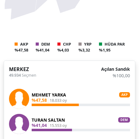
AKP
DEM
CHP
YRP
HÜDA PAR
%47,58
%41,04
%4,03
%3,32
%1,95
MERKEZ
Açılan Sandık
49.934
Seçmen
%100,00
MEHMET YARKA
AKP
%47,58
18.033 oy
TURAN SALTAN
DEM
%41,04
15.553 oy