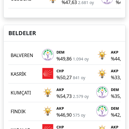
%47,63
%45,7
2.681 oy
BELDELER
DEM
AKP
BALVEREN
%49,86
%44,39
1.094 oy
CHP
AKP
KASRİK
%50,27
%33,35
841 oy
AKP
DEM
KUMÇATI
%54,73
%35,84
2.579 oy
AKP
DEM
FINDIK
%46,90
%42,90
575 oy
CHP
AKP