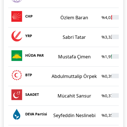
CHP
Özlem Baran
%4,03
1
YRP
Sabri Tatar
%3,32
1
HÜDA PAR
Mustafa Çimen
%1,95
BTP
Abdulmuttalip Örpek
%0,39
SAADET
Mücahit Sansur
%0,37
DEVA Partisi
Seyfeddin Neslinebi
%0,35