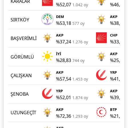
KARALAR
%52,07
%46,08
1.042 oy
DEM
AKP
SIRTKÖY
%53,18
%38,16
577 oy
AKP
CHP
BAŞVERİMLİ
%37,24
%33,25
1.276 oy
İYİ
AKP
GÖRÜMLÜ
%28,83
%25,88
744 oy
AKP
YRP
ÇALIŞKAN
%57,54
%41,70
1.453 oy
YRP
AKP
ŞENOBA
%52,01
%39,66
1.874 oy
AKP
BTP
UZUNGEÇİT
%72,36
%21,38
1.293 oy
AKP