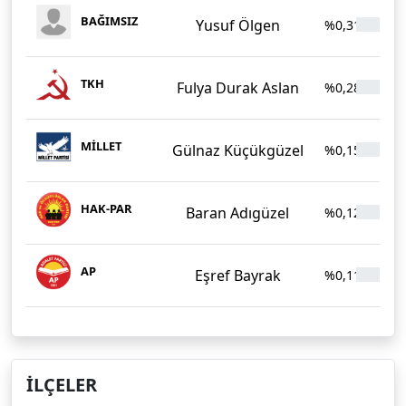
BAĞIMSIZ
Yusuf Ölgen
%0,31
TKH
Fulya Durak Aslan
%0,28
MİLLET
Gülnaz Küçükgüzel
%0,15
HAK-PAR
Baran Adıgüzel
%0,12
AP
Eşref Bayrak
%0,11
İLÇELER