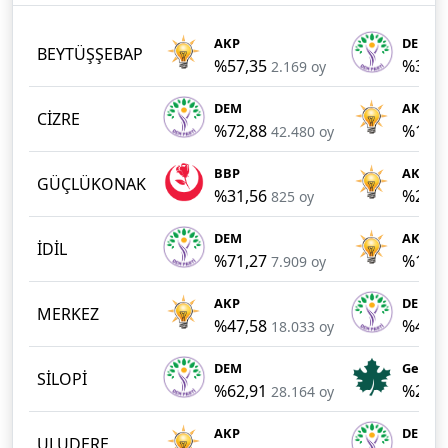
AKP
DEM
BEYTÜŞŞEBAP
%57,35
%32,1
2.169 oy
DEM
AKP
CİZRE
%72,88
%19,1
42.480 oy
BBP
AKP
GÜÇLÜKONAK
%31,56
%28,6
825 oy
DEM
AKP
İDİL
%71,27
%19,9
7.909 oy
AKP
DEM
MERKEZ
%47,58
%41,0
18.033 oy
DEM
Gelecek
SİLOPİ
%62,91
%21,5
28.164 oy
AKP
DEM
ULUDERE