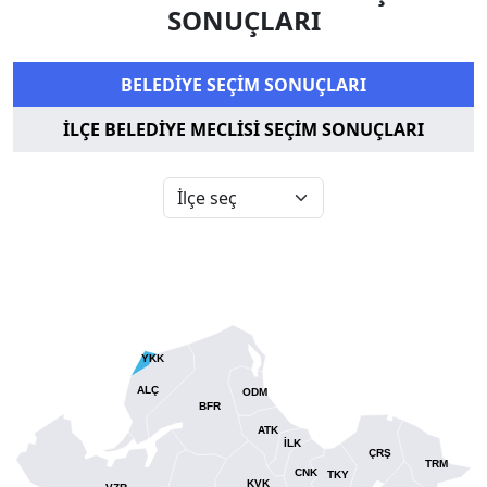
SONUÇLARI
BELEDİYE SEÇİM SONUÇLARI
İLÇE BELEDİYE MECLİSİ SEÇİM SONUÇLARI
YKK
ALÇ
ODM
BFR
ATK
İLK
ÇRŞ
TRM
CNK
TKY
KVK