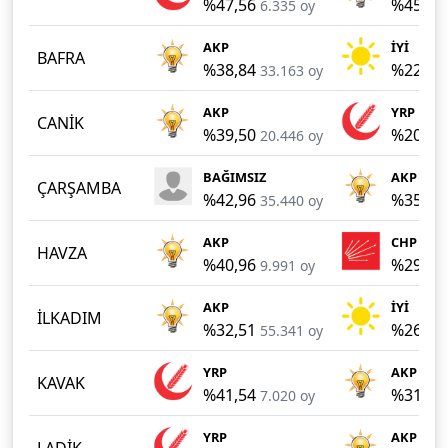
%47,56
%45,27
6.335 oy
AKP
İYİ
BAFRA
%38,84
%22,98
33.163 oy
AKP
YRP
CANİK
%39,50
%20,81
20.446 oy
BAĞIMSIZ
AKP
ÇARŞAMBA
%42,96
%35,48
35.440 oy
AKP
CHP
HAVZA
%40,96
%29,76
9.991 oy
AKP
İYİ
İLKADIM
%32,51
%26,57
55.341 oy
YRP
AKP
KAVAK
%41,54
%31,09
7.020 oy
YRP
AKP
LADİK