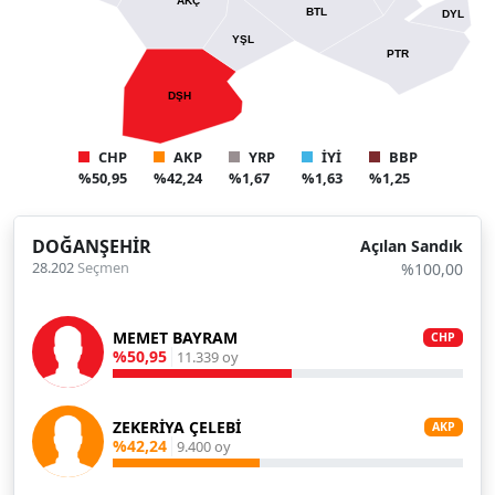
AKÇ
BTL
DYL
YŞL
PTR
DŞH
CHP
AKP
YRP
İYİ
BBP
%50,95
%42,24
%1,67
%1,63
%1,25
DOĞANŞEHİR
Açılan Sandık
28.202
Seçmen
%100,00
MEMET BAYRAM
CHP
%50,95
11.339 oy
ZEKERİYA ÇELEBİ
AKP
%42,24
9.400 oy