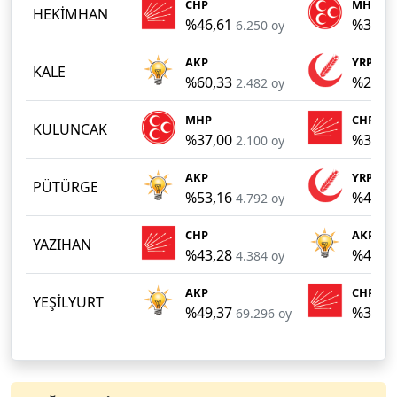
CHP
MHP
HEKİMHAN
%46,61
%32,4
6.250 oy
AKP
YRP
KALE
%60,33
%29,0
2.482 oy
MHP
CHP
KULUNCAK
%37,00
%32,2
2.100 oy
AKP
YRP
PÜTÜRGE
%53,16
%42,1
4.792 oy
CHP
AKP
YAZIHAN
%43,28
%42,0
4.384 oy
AKP
CHP
YEŞİLYURT
%49,37
%31,7
69.296 oy