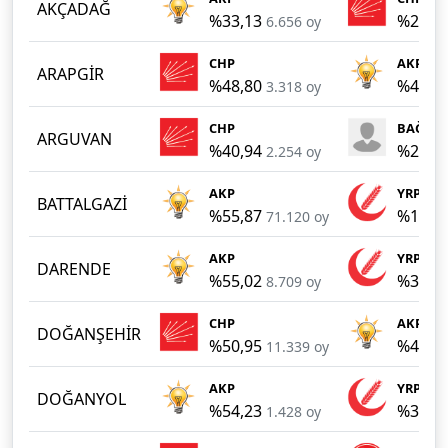
AKÇADAĞ
%33,13
%29,0
6.656 oy
CHP
AKP
ARAPGİR
%48,80
%45,1
3.318 oy
CHP
BAĞIMS
ARGUVAN
%40,94
%27,3
2.254 oy
AKP
YRP
BATTALGAZİ
%55,87
%19,5
71.120 oy
AKP
YRP
DARENDE
%55,02
%37,0
8.709 oy
CHP
AKP
DOĞANŞEHİR
%50,95
%42,2
11.339 oy
AKP
YRP
DOĞANYOL
%54,23
%39,3
1.428 oy