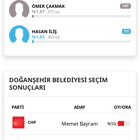
ÖMER ÇAKMAK
YRP
%1,67
372 oy
HASAN İLİŞ
İYİ
%1,63
363 oy
DOĞANŞEHİR BELEDİYESİ SEÇİM
SONUÇLARI
PARTİ
ADAY
OY/ORAN
CHP
Memet Bayram
%50,95
11.