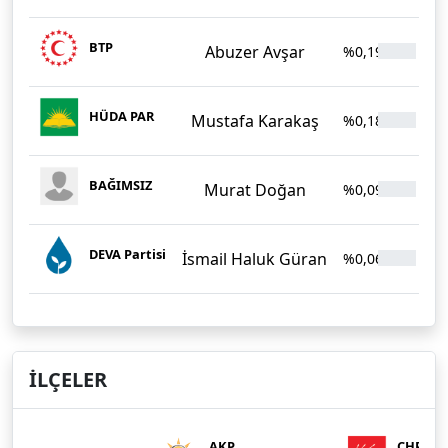
BTP
Abuzer Avşar
%0,19
42
HÜDA PAR
Mustafa Karakaş
%0,18
41
BAĞIMSIZ
Murat Doğan
%0,09
19
DEVA Partisi
İsmail Haluk Güran
%0,06
13
İLÇELER
AKP
CHP