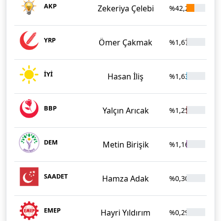
AKP
Zekeriya Çelebi
%42,24
9.4
YRP
Ömer Çakmak
%1,67
37
İYİ
Hasan İliş
%1,63
36
BBP
Yalçın Arıcak
%1,25
27
DEM
Metin Birişik
%1,16
25
SAADET
Hamza Adak
%0,30
66
EMEP
Hayri Yıldırım
%0,29
64