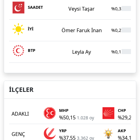
SAADET
Veysi Taşar
%0,33
2
İYİ
Ömer Faruk İnan
%0,27
2
BTP
Leyla Ay
%0,15
1
İLÇELER
MHP
CHP
ADAKLI
%50,15
%29,27
1.028 oy
6
YRP
AKP
GENÇ
%37,55
%34,10
3.362 oy
3.