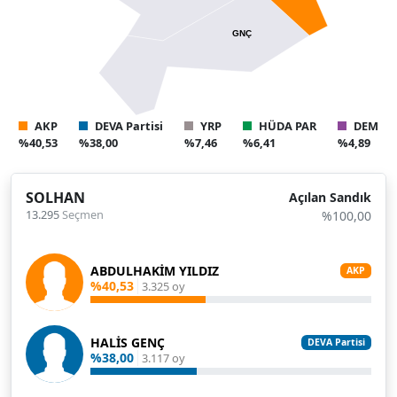
GNÇ
AKP
DEVA Partisi
YRP
HÜDA PAR
DEM
%40,53
%38,00
%7,46
%6,41
%4,89
SOLHAN
Açılan Sandık
13.295
Seçmen
%100,00
ABDULHAKİM YILDIZ
AKP
%40,53
3.325 oy
HALİS GENÇ
DEVA Partisi
%38,00
3.117 oy