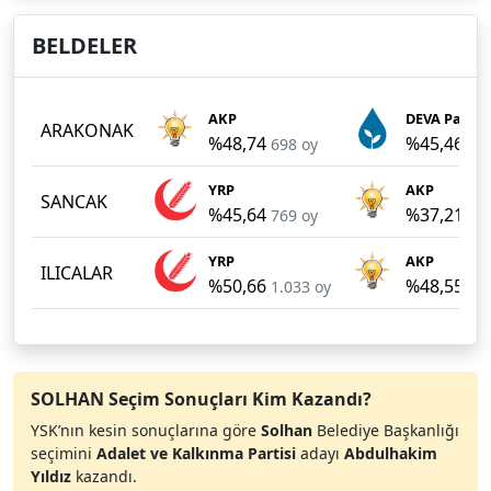
BELDELER
AKP
DEVA Partisi
ARAKONAK
%48,74
%45,46
698 oy
65
YRP
AKP
SANCAK
%45,64
%37,21
769 oy
62
YRP
AKP
ILICALAR
%50,66
%48,55
1.033 oy
99
SOLHAN Seçim Sonuçları Kim Kazandı?
YSK’nın kesin sonuçlarına göre
Solhan
Belediye Başkanlığı
seçimini
Adalet ve Kalkınma Partisi
adayı
Abdulhakim
Yıldız
kazandı.