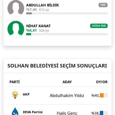
ABDULLAH BİLDİK
YRP
%7,46
612 oy
NİHAT KANAT
HÜDA PAR
%6,41
526 oy
SOLHAN BELEDİYESİ SEÇİM SONUÇLARI
PARTİ
ADAY
OY/ORAN
AKP
Abdulhakim Yıldız
%40,53
3.
DEVA Partisi
Halis Genç
%38,00
3.