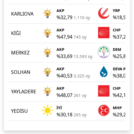
AKP
YRP
KARLIOVA
%32,79
%18,58
1.110 oy
6
AKP
CHP
KİĞI
%47,94
%37,26
745 oy
5
AKP
DEM
MERKEZ
%33,69
%25,85
15.593 oy
11
AKP
DEVA Partis
SOLHAN
%40,53
%38,00
3.325 oy
3.
AKP
CHP
YAYLADERE
%48,07
%42,17
261 oy
2
İYİ
MHP
YEDİSU
%30,18
%29,27
265 oy
2