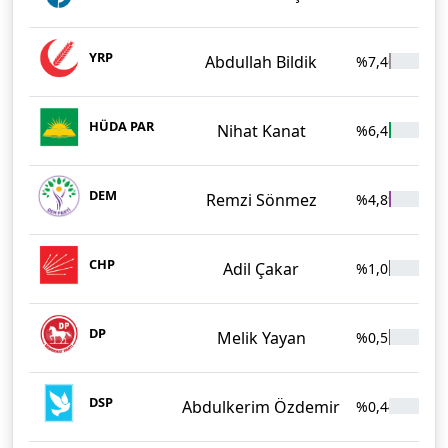
YRP
Abdullah Bildik
%7,46
61
HÜDA PAR
Nihat Kanat
%6,41
52
DEM
Remzi Sönmez
%4,89
40
CHP
Adil Çakar
%1,01
8
DP
Melik Yayan
%0,51
4
DSP
Abdulkerim Özdemir
%0,44
3