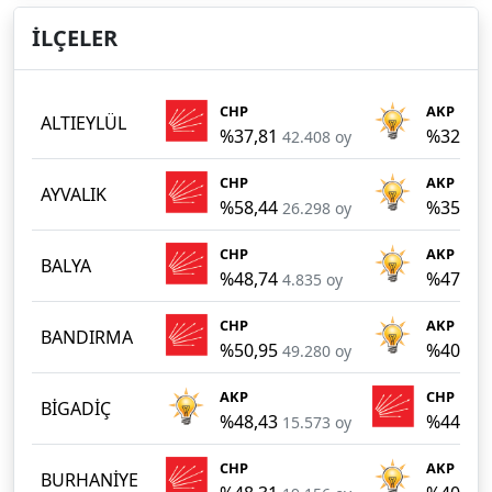
İLÇELER
CHP
AKP
ALTIEYLÜL
%37,81
%32,75
42.408 oy
CHP
AKP
AYVALIK
%58,44
%35,24
26.298 oy
CHP
AKP
BALYA
%48,74
%47,85
4.835 oy
CHP
AKP
BANDIRMA
%50,95
%40,19
49.280 oy
AKP
CHP
BİGADİÇ
%48,43
%44,56
15.573 oy
CHP
AKP
BURHANİYE