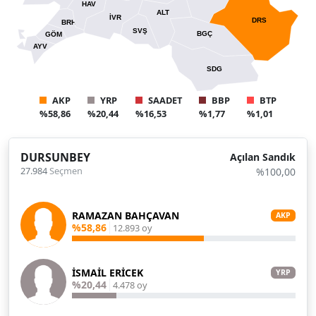
HAV
ALT
İVR
DRS
BRH
SVŞ
BGÇ
GÖM
AYV
SDG
AKP
YRP
SAADET
BBP
BTP
%58,86
%20,44
%16,53
%1,77
%1,01
DURSUNBEY
Açılan Sandık
27.984
Seçmen
%100,00
RAMAZAN BAHÇAVAN
AKP
%58,86
12.893 oy
İSMAİL ERİCEK
YRP
%20,44
4.478 oy