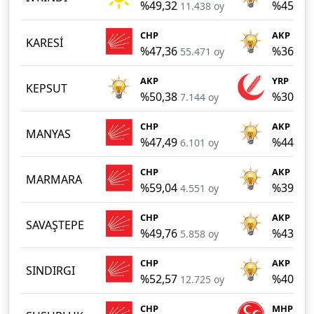
%49,32
%45,54
11.438 oy
CHP
AKP
KARESİ
%47,36
%36,72
55.471 oy
AKP
YRP
KEPSUT
%50,38
%30,94
7.144 oy
CHP
AKP
MANYAS
%47,49
%44,82
6.101 oy
CHP
AKP
MARMARA
%59,04
%39,58
4.551 oy
CHP
AKP
SAVAŞTEPE
%49,76
%43,68
5.858 oy
CHP
AKP
SINDIRGI
%52,57
%40,16
12.725 oy
CHP
MHP