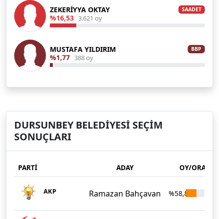
ZEKERİYYA OKTAY
SAADET
%16,53
3.621 oy
MUSTAFA YILDIRIM
BBP
%1,77
388 oy
DURSUNBEY BELEDİYESİ SEÇİM
SONUÇLARI
PARTİ
ADAY
OY/ORAN
AKP
Ramazan Bahçavan
%58,86
12.