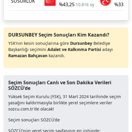
SUSURLUK
%43,25
%33,42
10.816 oy
DURSUNBEY Seçim Sonuçları Kim Kazandı?
YSK’nın kesin sonuçlarına göre
Dursunbey
Belediye
Başkanlığı seçimini
Adalet ve Kalkınma Partisi
adayı
Ramazan Bahçavan
kazandı.
Seçim Sonuçları Canlı ve Son Dakika Verileri
SÖZCÜ'de
Yüksek Seçim Kurulu (YSK), 31 Mart 2024 tarihinde seçim
yasağını kaldırmasıyla birlikte yerel seçimlere veriler
sozcu.com.tr'de olacak!
Seçim sonuçları SÖZCÜ'de
SÖZCÜ'nün yerel seçim sayfasının en üstünde: