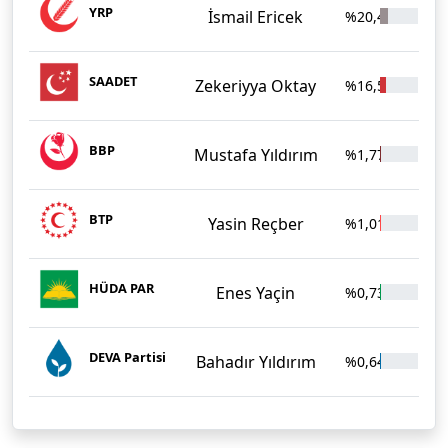
YRP
İsmail Ericek
%20,44
4.4
SAADET
Zekeriyya Oktay
%16,53
3.6
BBP
Mustafa Yıldırım
%1,77
38
BTP
Yasin Reçber
%1,01
22
HÜDA PAR
Enes Yaçin
%0,73
16
DEVA Partisi
Bahadır Yıldırım
%0,64
14