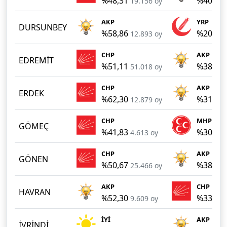
%48,31
%40,16
19.156 oy
AKP
YRP
DURSUNBEY
%58,86
%20,44
12.893 oy
CHP
AKP
EDREMİT
%51,11
%38,54
51.018 oy
CHP
AKP
ERDEK
%62,30
%31,81
12.879 oy
CHP
MHP
GÖMEÇ
%41,83
%30,47
4.613 oy
CHP
AKP
GÖNEN
%50,67
%38,02
25.466 oy
AKP
CHP
HAVRAN
%52,30
%33,30
9.609 oy
İYİ
AKP
İVRİNDİ