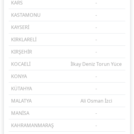
KARS
-
%
KASTAMONU
-
%
KAYSERİ
-
%
KIRKLARELİ
-
%
KIRŞEHİR
-
%
KOCAELİ
İlkay Deniz Torun Yüce
%
KONYA
-
%
KÜTAHYA
-
%
MALATYA
Ali Osman İzci
%
MANİSA
-
%
KAHRAMANMARAŞ
-
%