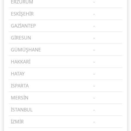
ERZURUM
-
%
ESKİŞEHİR
-
%
GAZİANTEP
-
%
GİRESUN
-
%
GÜMÜŞHANE
-
%
HAKKARİ
-
%
HATAY
-
%
ISPARTA
-
%
MERSİN
-
%
İSTANBUL
-
%
İZMİR
-
%