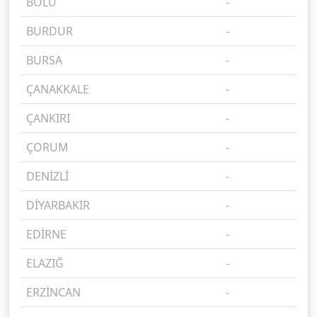
BOLU
-
%
BURDUR
-
%
BURSA
-
%
ÇANAKKALE
-
%
ÇANKIRI
-
%
ÇORUM
-
%
DENİZLİ
-
%
DİYARBAKIR
-
%
EDİRNE
-
%
ELAZIĞ
-
%
ERZİNCAN
-
%