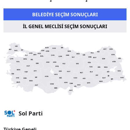
BELEDİYE SEÇİM SONUÇLARI
İL GENEL MECLİSİ SEÇİM SONUÇLARI
KIR
SİN
BAR
KAS
ART
EDİ
ARD
İST
TKĞ
ZON
KRB
SAM
RİZ
TRA
DÜZ
KOC
ORD
GİR
SKR
KRS
YLV
ÇAN
AMS
BOL
ÇOR
GMŞ
TKT
BAY
IĞD
ÇAN
EZM
BRS
BİL
AĞR
BAL
ANK
KRK
EZN
ESK
YOZ
SVS
KÜT
KRŞ
TUN
BİN
MUŞ
MAN
AFY
VAN
NEV
BİT
KAY
UŞA
ELA
MLT
İZM
AKS
DİY
Sİİ
KON
ISP
NİĞ
HAK
KAH
AYD
BAT
DEN
ADI
ŞIR
BRD
MAR
MUĞ
ADN
ŞAN
OSM
KRM
GAZ
ANT
KİL
MER
HAT
Sol Parti
Türkiye Geneli