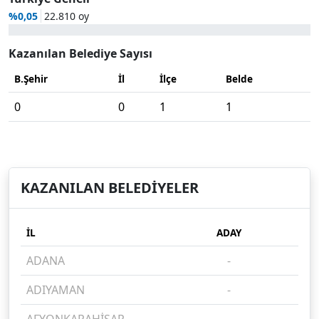
%0,05
22.810 oy
Kazanılan Belediye Sayısı
B.Şehir
İl
İlçe
Belde
0
0
1
1
KAZANILAN BELEDİYELER
İL
ADAY
OY
ADANA
-
%
ADIYAMAN
-
%
AFYONKARAHİSAR
-
%