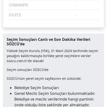
OSMANİYE
-
%
DÜZCE
-
%
Seçim Sonuçları Canlı ve Son Dakika Verileri
SÖZCÜ'de
Yüksek Seçim Kurulu (YSK), 31 Mart 2024 tarihinde seçim
yasağını kaldırmasıyla birlikte yerel seçimlere veriler
sozcu.com.tr'de olacak!
Seçim sonuçları SÖZCÜ'de
SÖZCÜ'nün yerel seçim sayfasının en üstünde:
Belediye Seçim Sonuçları
Genel Meclis Seçim Sonuçları bulunmaktadır.
Belediye ve meclis verilerinde hangi partinin
önde olduğu liste şeklinde yer almaktadır.