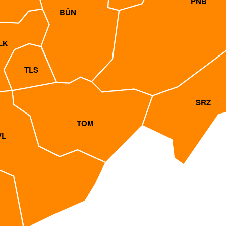
PNB
BÜN
LK
TLS
SRZ
TOM
VL