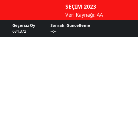
SEÇİM 2023
Veri Kaynağı: AA
Geçersiz Oy
Sonraki Güncelleme
684.372
--:--