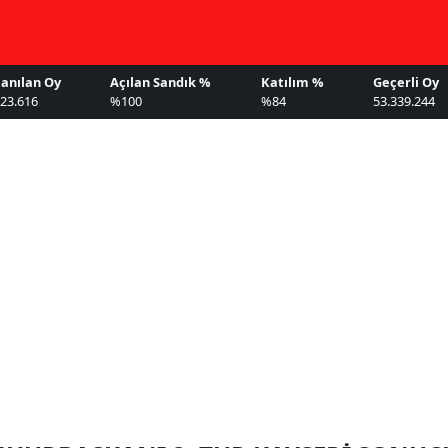
lanılan Oy
Açılan Sandık %
Katılım %
Geçerli Oy
023.616
%100
%84
53.339.244