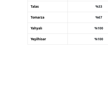
Talas
%33
Tomarza
%67
Yahyalı
%100
Yeşilhisar
%100