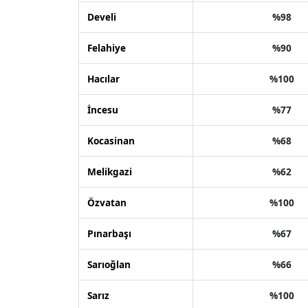
Develi
%98
Felahiye
%90
Hacılar
%100
İncesu
%77
Kocasinan
%68
Melikgazi
%62
Özvatan
%100
Pınarbaşı
%67
Sarıoğlan
%66
Sarız
%100