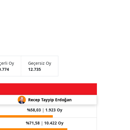
erli Oy
Geçersiz Oy
0.774
12.735
Recep Tayyip Erdoğan
%58,03
|
1.923 Oy
%71,58
|
10.422 Oy