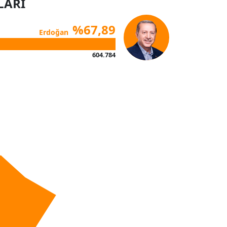
LARI
%67,89
Erdoğan
604.784