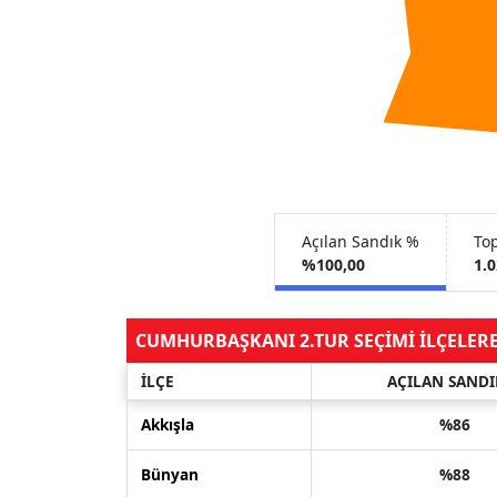
Açılan Sandık %
To
%100,00
1.
CUMHURBAŞKANI 2.TUR SEÇİMİ İLÇELER
İLÇE
AÇILAN SANDI
Akkışla
%86
Bünyan
%88