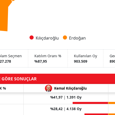
Kılıçdaroğlu
Erdoğan
plam Seçmen
Katılım Oranı %
Kullanılan Oy
Geç
027.278
%87,95
903.509
89
E GÖRE SONUÇLAR
K %
Kemal Kılıçdaroğlu
%41,97
|
1.391 Oy
%28,42
|
4.138 Oy