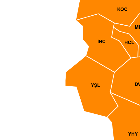
KOC
M
İNC
HCL
D
YŞL
YHY