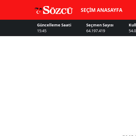
SEÇİM ANASAYFA
Güncelleme Saati
Seçmen Sayısı
Kul
15:45
64.197.419
54.