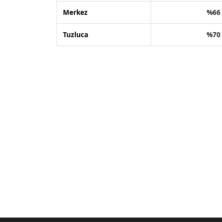
Merkez
%66
Tuzluca
%70