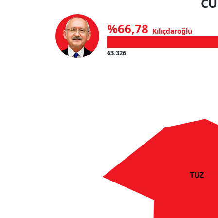
CU
%66,78
Kılıçdaroğlu
63.326
TUZ