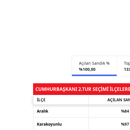
Açılan Sandık %
To
%100,00
13
CUMHURBAŞKANI 2.TUR SEÇİMİ İLÇELER
İLÇE
AÇILAN SA
Aralık
%84
Karakoyunlu
%97