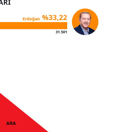
ARI
%33,22
Erdoğan
31.501
ARA