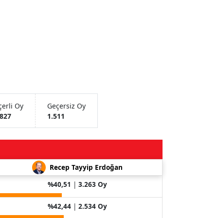
erli Oy
Geçersiz Oy
.827
1.511
Recep Tayyip Erdoğan
%40,51
|
3.263 Oy
%42,44
|
2.534 Oy