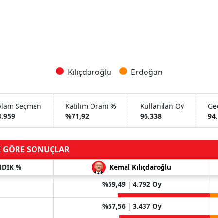
Kılıçdaroğlu
Erdoğan
plam Seçmen
Katılım Oranı %
Kullanılan Oy
Geç
3.959
%71,92
96.338
94
E GÖRE SONUÇLAR
NDIK %
Kemal Kılıçdaroğlu
%59,49
|
4.792 Oy
%57,56
|
3.437 Oy