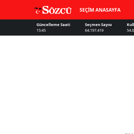
SEÇİM ANASAYFA
Güncelleme Saati
Seçmen Sayısı
Kul
15:45
64.197.419
54.