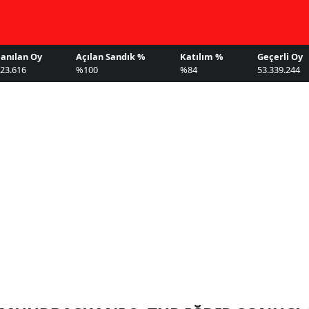
lanılan Oy
Açılan Sandık %
Katılım %
Geçerli Oy
023.616
%100
%84
53.339.244