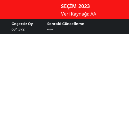
SEÇİM 2023
Veri Kaynağı: AA
Geçersiz Oy
Sonraki Güncelleme
684.372
--:--