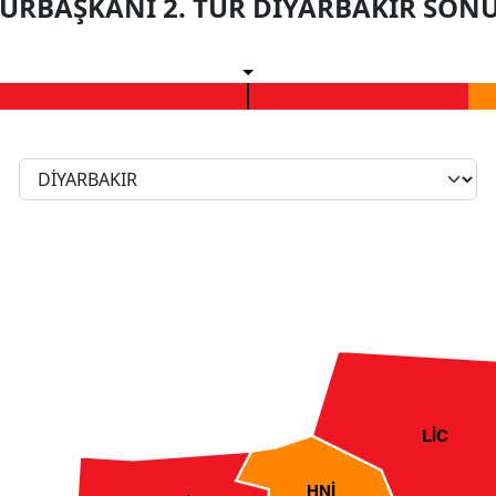
RBAŞKANI 2. TUR DİYARBAKIR SON
LİC
HNİ