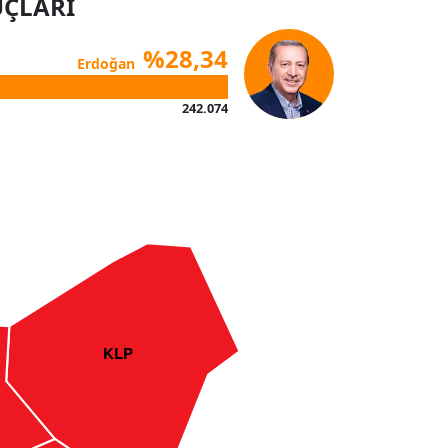
UÇLARI
%28,34
Erdoğan
242.074
KLP