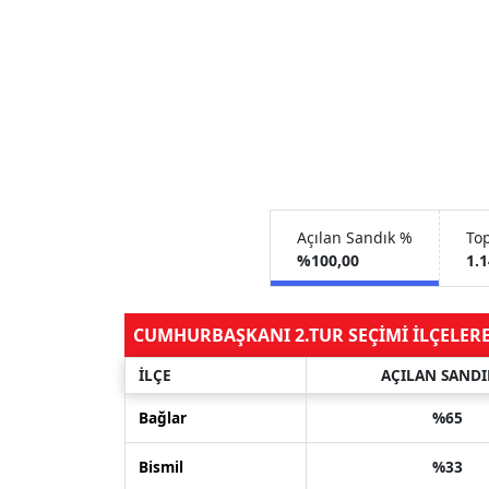
Açılan Sandık %
To
%100,00
1.
CUMHURBAŞKANI 2.TUR SEÇİMİ İLÇELER
İLÇE
AÇILAN SANDI
Bağlar
%65
Bismil
%33