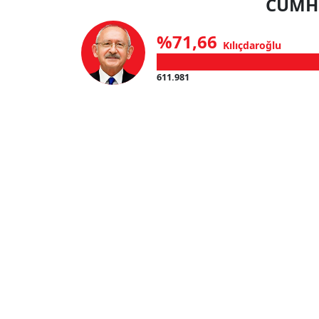
CUMHU
%71,66
Kılıçdaroğlu
611.981