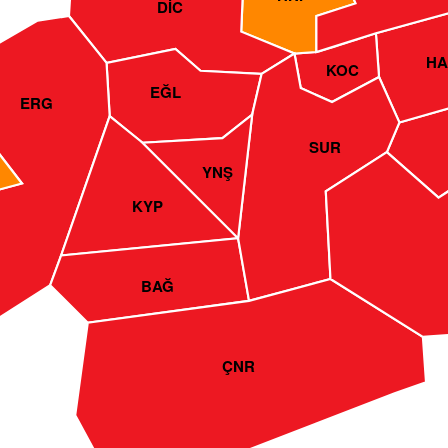
DİC
HA
KOC
EĞL
ERG
SUR
YNŞ
KYP
BAĞ
ÇNR