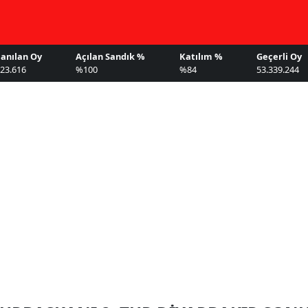
lanılan Oy
Açılan Sandık %
Katılım %
Geçerli Oy
023.616
%100
%84
53.339.244