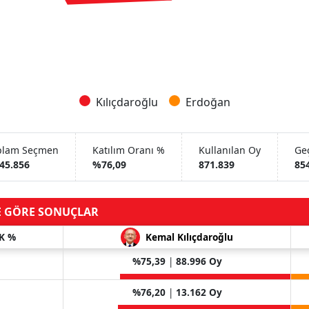
Kılıçdaroğlu
Erdoğan
plam Seçmen
Katılım Oranı %
Kullanılan Oy
Geç
145.856
%76,09
871.839
85
E GÖRE SONUÇLAR
K %
Kemal Kılıçdaroğlu
%75,39
|
88.996 Oy
%76,20
|
13.162 Oy