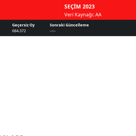
SEÇİM 2023
Veri Kaynağı: AA
Geçersiz Oy
Sonraki Güncelleme
684.372
--:--