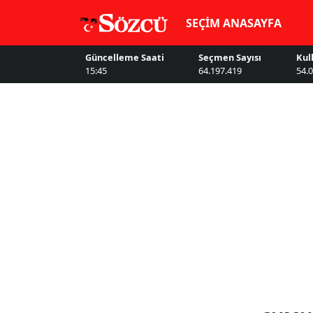
SEÇİM ANASAYFA
Güncelleme Saati
Seçmen Sayısı
Kul
15:45
64.197.419
54.