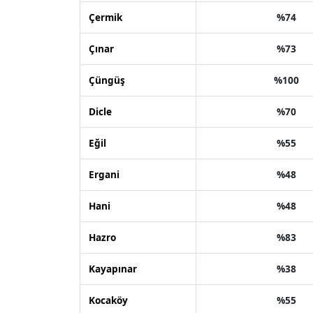
Çermik
%74
Çınar
%73
Çüngüş
%100
Dicle
%70
Eğil
%55
Ergani
%48
Hani
%48
Hazro
%83
Kayapınar
%38
Kocaköy
%55