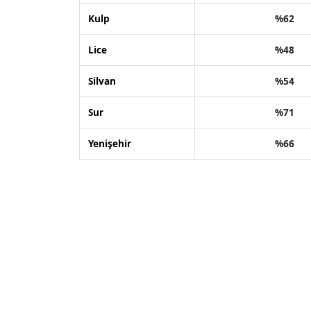
Kulp
%62
Lice
%48
Silvan
%54
Sur
%71
Yenişehir
%66