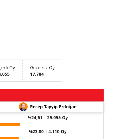
erli Oy
Geçersiz Oy
4.055
17.784
Recep Tayyip Erdoğan
%24,61
|
29.055 Oy
%23,80
|
4.110 Oy