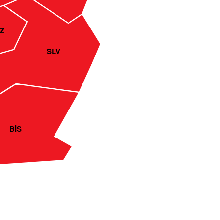
Z
SLV
BİS