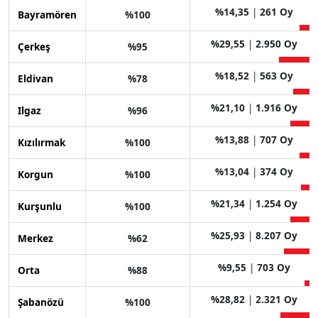
%14,35
|
261 Oy
Bayramören
%100
%29,55
|
2.950 Oy
Çerkeş
%95
%18,52
|
563 Oy
Eldivan
%78
%21,10
|
1.916 Oy
Ilgaz
%96
%13,88
|
707 Oy
Kızılırmak
%100
%13,04
|
374 Oy
Korgun
%100
%21,34
|
1.254 Oy
Kurşunlu
%100
%25,93
|
8.207 Oy
Merkez
%62
%9,55
|
703 Oy
Orta
%88
%28,82
|
2.321 Oy
Şabanözü
%100