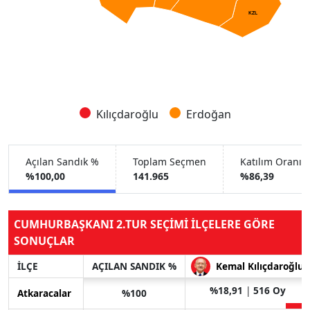
KZL
Kılıçdaroğlu
Erdoğan
Açılan Sandık %
Toplam Seçmen
Katılım Oranı 
%100,00
141.965
%86,39
CUMHURBAŞKANI 2.TUR SEÇİMİ İLÇELERE GÖRE
SONUÇLAR
İLÇE
AÇILAN SANDIK %
Kemal Kılıçdaroğlu
%18,91
|
516 Oy
Atkaracalar
%100