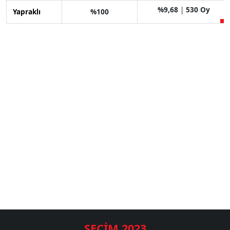
%9,68
|
530 Oy
Yapraklı
%100
SEÇİM 2023