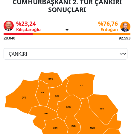
CUMHURBAŞKANI 2. TUR ÇANKIRI
SONUÇLARI
%23,24
%76,76
Kılıçdaroğlu
Erdoğan
28.040
92.593
BYÖ
ILG
ATK
KRŞ
ÇKŞ
KRG
YPR
ORT
ELD
ŞBN
MER