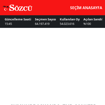
SEÇİM ANASAYFA
Güncelleme Saati
Seçmen Sayısı
Kullanılan Oy
Açılan Sandık
15:45
64.197.419
54.023.616
%100