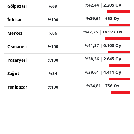
%42,44
|
2.205 Oy
Gölpazarı
%69
%39,61
|
658 Oy
İnhisar
%100
%47,25
|
18.927 Oy
Merkez
%86
%41,37
|
6.100 Oy
Osmaneli
%100
%38,36
|
2.645 Oy
Pazaryeri
%100
%39,61
|
4.411 Oy
Söğüt
%84
%34,81
|
756 Oy
Yenipazar
%100