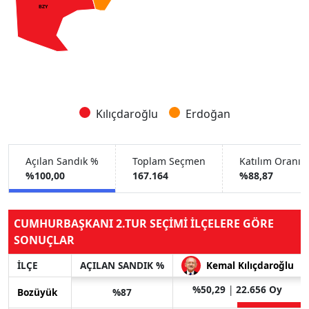
BZY
Kılıçdaroğlu
Erdoğan
Açılan Sandık %
Toplam Seçmen
Katılım Oranı 
%100,00
167.164
%88,87
CUMHURBAŞKANI 2.TUR SEÇİMİ İLÇELERE GÖRE
SONUÇLAR
İLÇE
AÇILAN SANDIK %
Kemal Kılıçdaroğlu
%50,29
|
22.656 Oy
Bozüyük
%87