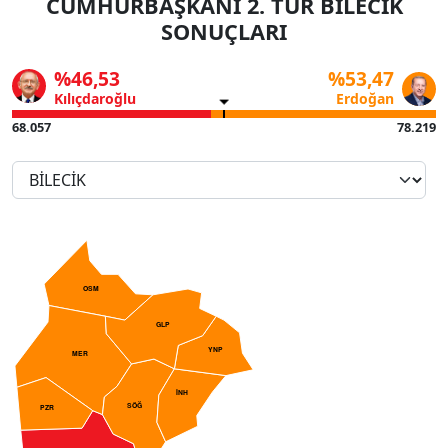
CUMHURBAŞKANI 2. TUR BİLECİK
SONUÇLARI
%46,53
%53,47
Kılıçdaroğlu
Erdoğan
68.057
78.219
OSM
GLP
YNP
MER
İNH
SÖĞ
PZR