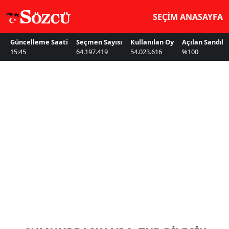
SEÇİM ANASAYFA
Güncelleme Saati
Seçmen Sayısı
Kullanılan Oy
Açılan Sandık
15:45
64.197.419
54.023.616
%100