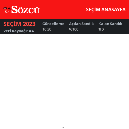
SEÇİM ANASAYFA
SEÇİM 2023
Güncelleme
Açılan Sandık
Kalan Sandık
G
10:30
%100
%0
5
Veri Kaynağı: AA