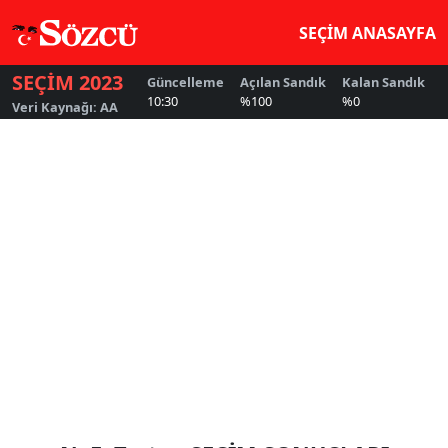
SEÇİM ANASAYFA
SEÇİM 2023
Güncelleme
Açılan Sandık
Kalan Sandık
G
10:30
%100
%0
5
Veri Kaynağı: AA