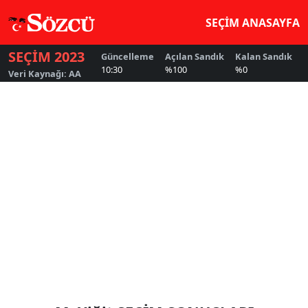
SEÇİM ANASAYFA
SEÇİM 2023
Güncelleme
Açılan Sandık
Kalan Sandık
G
10:30
%100
%0
5
Veri Kaynağı: AA