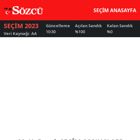
SEÇİM ANASAYFA
SEÇİM 2023
Güncelleme
Açılan Sandık
Kalan Sandık
G
10:30
%100
%0
5
Veri Kaynağı: AA