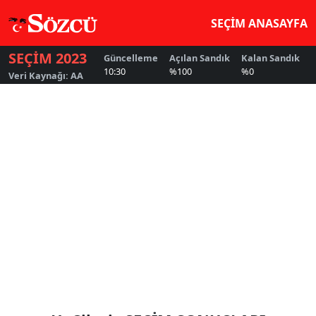
SEÇİM ANASAYFA
SEÇİM 2023
Güncelleme
Açılan Sandık
Kalan Sandık
G
10:30
%100
%0
5
Veri Kaynağı: AA