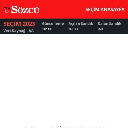
SEÇİM ANASAYFA
SEÇİM 2023
Güncelleme
Açılan Sandık
Kalan Sandık
G
10:30
%100
%0
5
Veri Kaynağı: AA