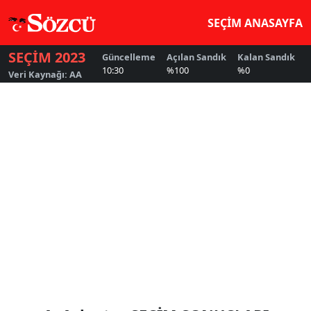
SEÇİM ANASAYFA
SEÇİM 2023
Güncelleme
Açılan Sandık
Kalan Sandık
G
10:30
%100
%0
5
Veri Kaynağı: AA